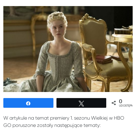
0
Udostępnij
Tweetuj
UDOSTĘPNIE
W artykule na temat premiery 1. sezonu Wielkiej w HBO
GO poruszone zostały następujące tematy: