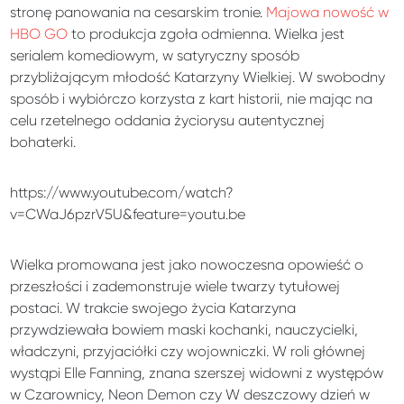
stronę panowania na cesarskim tronie.
Majowa nowość w
HBO GO
to produkcja zgoła odmienna. Wielka jest
serialem komediowym, w satyryczny sposób
przybliżającym młodość Katarzyny Wielkiej. W swobodny
sposób i wybiórczo korzysta z kart historii, nie mając na
celu rzetelnego oddania życiorysu autentycznej
bohaterki.
https://www.youtube.com/watch?
v=CWaJ6pzrV5U&feature=youtu.be
Wielka promowana jest jako nowoczesna opowieść o
przeszłości i zademonstruje wiele twarzy tytułowej
postaci. W trakcie swojego życia Katarzyna
przywdziewała bowiem maski kochanki, nauczycielki,
władczyni, przyjaciółki czy wojowniczki. W roli głównej
wystąpi Elle Fanning, znana szerszej widowni z występów
w Czarownicy, Neon Demon czy W deszczowy dzień w