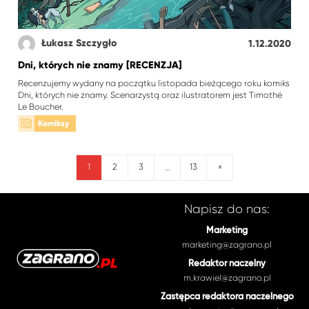
Łukasz Szczygło
1.12.2020
Dni, których nie znamy [RECENZJA]
Recenzujemy wydany na początku listopada bieżącego roku komiks
Dni, których nie znamy. Scenarzystą oraz ilustratorem jest Timothé
Le Boucher.
Komiksy
1
2
3
13
»
…
Napisz do nas:
Marketing
marketing@zagrano.pl
Redaktor naczelny
m.krawiel@zagrano.pl
Zastępca redaktora naczelnego