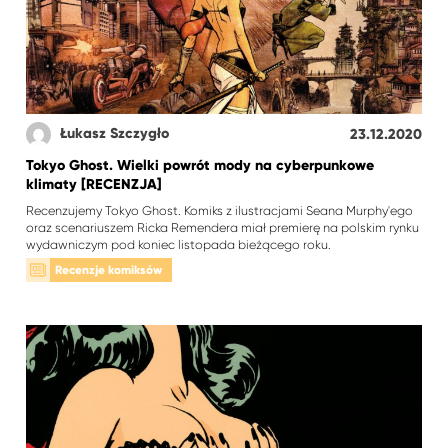
Łukasz Szczygło
23.12.2020
Tokyo Ghost. Wielki powrót mody na cyberpunkowe
klimaty [RECENZJA]
Recenzujemy Tokyo Ghost. Komiks z ilustracjami Seana Murphy'ego
oraz scenariuszem Ricka Remendera miał premierę na polskim rynku
wydawniczym pod koniec listopada bieżącego roku.
Recenzje komiksów