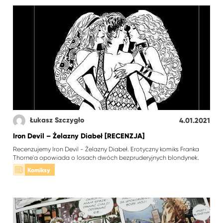
Łukasz Szczygło
4.01.2021
Iron Devil – Żelazny Diabeł [RECENZJA]
Recenzujemy Iron Devil - Żelazny Diabeł. Erotyczny komiks Franka
Thorne'a opowiada o losach dwóch bezpruderyjnych blondynek.
Komiksy