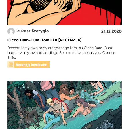
Łukasz Szczygło
21.12.2020
Cicca Dum-Dum. Tom I i II [RECENZJA]
Recenzujemy dwa tomy erotycznego komiksu Cicca Dum-Dum
autorstwa rysownika Jordiego Berneta oraz scenarzysty Carlosa
Trillo.
Recenzje komiksów