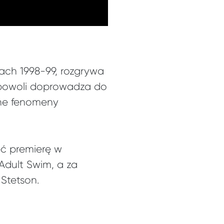
tach 1998-99, rozgrywa
 powoli doprowadza do
wne fenomeny
ć premierę w
Adult Swim, a za
Stetson.