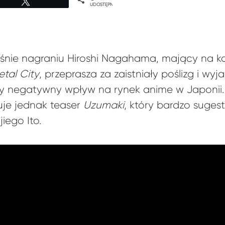
Tweetuj
UDOSTĘPNIEŃ
ie nagraniu Hiroshi Nagahama, mający na konc
etal
City
, przeprasza za zaistniały poślizg i wy
y negatywny wpływ na rynek anime w Japonii.
je jednak teaser
Uzumaki
, który bardzo suges
iego Ito.