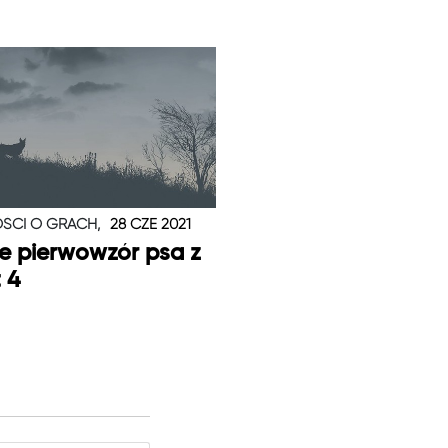
ŚCI O GRACH,
28 CZE 2021
je pierwowzór psa z
t 4