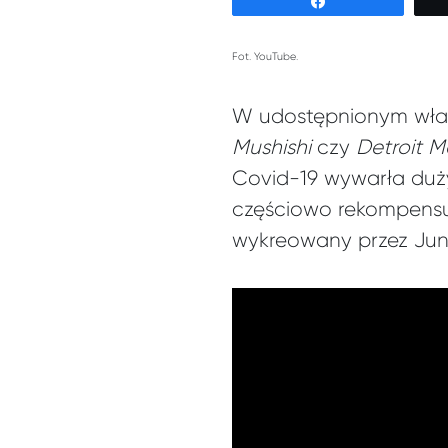
Udostępnij
Fot. YouTube.
W udostępnionym właśn
Mushishi
czy
Detroit
M
Covid-19 wywarła duż
częściowo rekompensu
wykreowany przez Junj