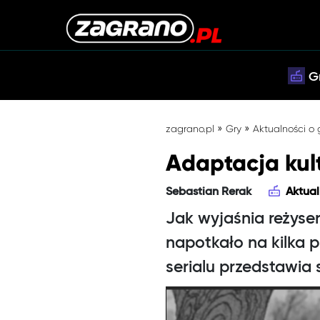
G
»
»
zagrano.pl
Gry
Aktualności o
Adaptacja kul
Sebastian Rerak
Aktual
Jak wyjaśnia reżys
napotkało na kilka 
serialu przedstawia 