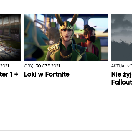
 2021
GRY,
30 CZE 2021
AKTUALNO
er 1 +
Loki w Fortnite
Nie ży
Fallou