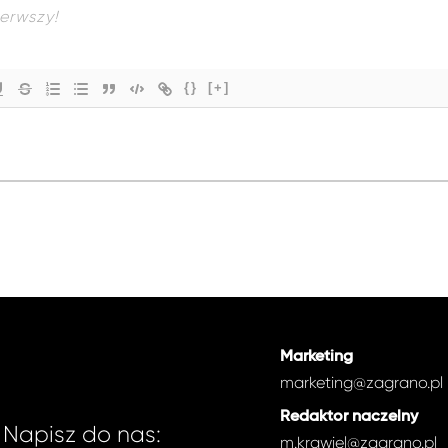
{}
[+]
Marketing
marketing@zagrano.pl
Redaktor naczelny
Napisz do nas:
m.krawiel@zagrano.pl