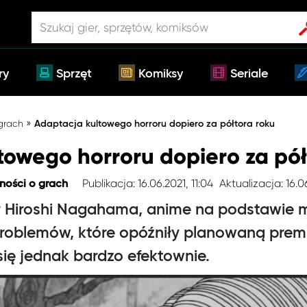
ry
Sprzęt
Komiksy
Seriale
»
 grach
Adaptacja kultowego horroru dopiero za półtora roku
towego horroru dopiero za pół
Publikacja: 16.06.2021, 11:04
Aktualizacja: 16.06
ności o grach
er Hiroshi Nagahama, anime na podstawie
problemów, które opóźniły planowaną prem
się jednak bardzo efektownie.