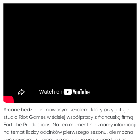
Arcane będzie animowanym serialem, który przygotuje
studio Riot Games w ścisłej współpracy z francuską firmą
Fortiche Productions. Na ten moment nie znamy informacji
na temat liczby odcinków pierwszego sezonu, ale można
być pewnym, że premiera odbędzie się jesienią bieżącego