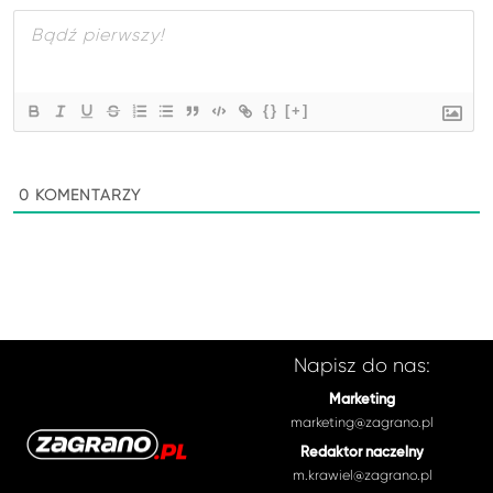
{}
[+]
0
KOMENTARZY
Napisz do nas:
Marketing
marketing@zagrano.pl
Redaktor naczelny
m.krawiel@zagrano.pl