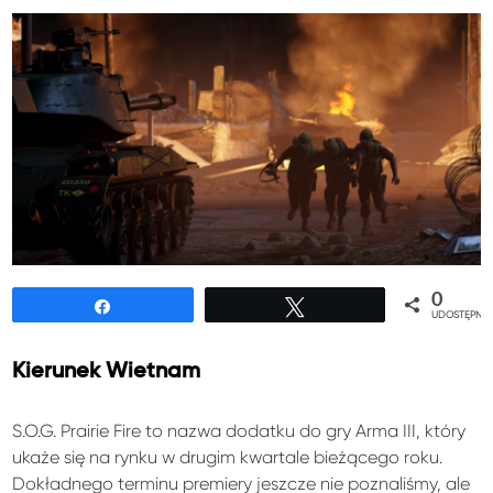
0
Udostępnij
Tweetuj
UDOSTĘPNIE
Kierunek Wietnam
S.O.G. Prairie Fire to nazwa dodatku do gry Arma III, który
ukaże się na rynku w drugim kwartale bieżącego roku.
Dokładnego terminu premiery jeszcze nie poznaliśmy, ale