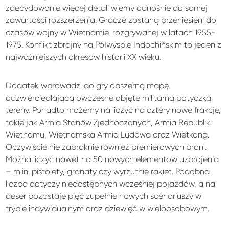
zdecydowanie więcej detali wiemy odnośnie do samej
zawartości rozszerzenia. Gracze zostaną przeniesieni do
czasów wojny w Wietnamie, rozgrywanej w latach 1955-
1975. Konflikt zbrojny na Półwyspie Indochińskim to jeden z
najważniejszych okresów historii XX wieku.
Dodatek wprowadzi do gry obszerną mapę,
odzwierciedlającą ówczesne objęte militarną potyczką
tereny. Ponadto możemy na liczyć na cztery nowe frakcje,
takie jak Armia Stanów Zjednoczonych, Armia Republiki
Wietnamu, Wietnamska Armia Ludowa oraz Wietkong.
Oczywiście nie zabraknie również premierowych broni.
Można liczyć nawet na 50 nowych elementów uzbrojenia
– m.in. pistolety, granaty czy wyrzutnie rakiet. Podobna
liczba dotyczy niedostępnych wcześniej pojazdów, a na
deser pozostaje pięć zupełnie nowych scenariuszy w
trybie indywidualnym oraz dziewięć w wieloosobowym.