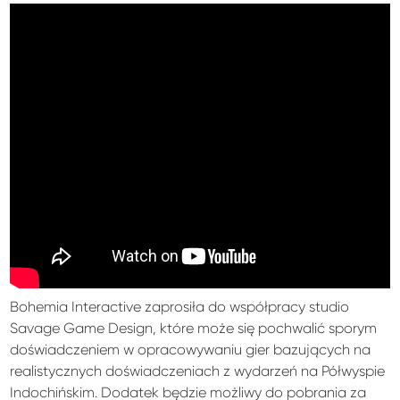
Bohemia Interactive zaprosiła do współpracy studio
Savage Game Design, które może się pochwalić sporym
doświadczeniem w opracowywaniu gier bazujących na
realistycznych doświadczeniach z wydarzeń na Półwyspie
Indochińskim. Dodatek będzie możliwy do pobrania za