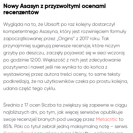
Nowy Asasyn z przyzwoitymi ocenami
recenzentów
Wygląda na to, że Ubisoft po raz kolejny dostarczył
kompetentnego Asasyna, który jest rozwinięciem formuły
zapoczątkowanej przez „Origins” z 2017 roku. Tak
przynajmniej sugerują pierwsze recenzje, które niczym
grzyby po deszczu, zaczęły pojawiać się w sieci wczoraj
po godzinie 12:00. Większość z nich jest zdecydowanie
pozytywna i nawet jeśli nie wynika to do końca z
wystawionej przez autora treści oceny, to same teksty
podkreślają, że na użytkowników czeka po prostu kolejna,
udana część tego cyklu.
Średnia z 17 ocen (liczba ta zwiększy się zapewne w ciągu
najbliższych dni, po tym, jak więcej serwisów opublikuje
swoje recenzje) branych pod uwagę przez
Metacritic
to
85%. Póki co tytuł zebrał jedną maksymalną notę – serwis