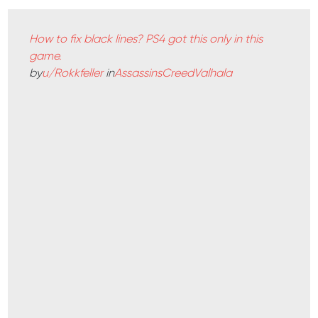
How to fix black lines? PS4 got this only in this
game.
by
u/Rokkfeller
in
AssassinsCreedValhala