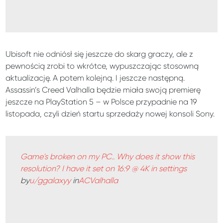
Ubisoft nie odniósł się jeszcze do skarg graczy, ale z
pewnością zrobi to wkrótce, wypuszczając stosowną
aktualizację. A potem kolejną. I jeszcze następną.
Assassin’s Creed Valhalla będzie miała swoją premierę
jeszcze na PlayStation 5 – w Polsce przypadnie na 19
listopada, czyli dzień startu sprzedaży nowej konsoli Sony.
Game's broken on my PC.. Why does it show this
resolution? I have it set on 16:9 @ 4K in settings
by
u/ggalaxyy
in
ACValhalla