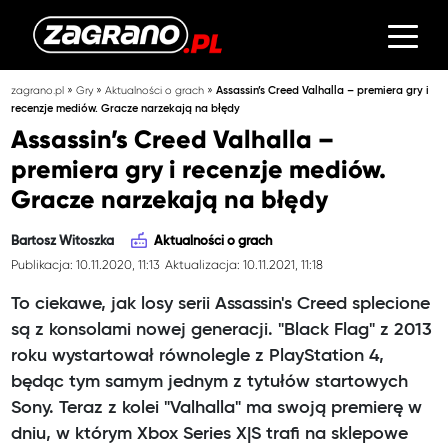
»
»
»
zagrano.pl
Gry
Aktualności o grach
Assassin’s Creed Valhalla – premiera gry i
recenzje mediów. Gracze narzekają na błędy
Assassin’s Creed Valhalla –
premiera gry i recenzje mediów.
Gracze narzekają na błędy
Bartosz Witoszka
Aktualności o grach
Publikacja: 10.11.2020, 11:13
Aktualizacja: 10.11.2021, 11:18
To ciekawe, jak losy serii Assassin's Creed splecione
są z konsolami nowej generacji. "Black Flag" z 2013
roku wystartował równolegle z PlayStation 4,
będąc tym samym jednym z tytułów startowych
Sony. Teraz z kolei "Valhalla" ma swoją premierę w
dniu, w którym Xbox Series X|S trafi na sklepowe