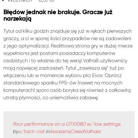
Błędów jednak nie brakuje. Gracze już
narzekają
Tytuł od kilku godzin znajduje się już w rękach pierwszych
graczy, a ci w sporej ilości przypadków nie są zadowoleni
z jego optymalizacji. Redittowa strona gry w dużej mierze
wypełniona jest postami posiadaczy komputerów
osobistych i to właśnie do tej wersji Valhalli użytkownicy
mają najwięcej zastrzeżeń. Tytuł „zawiesza się” tuż po
włączeniu lub w momencie wyboru płci Eivor. Oprócz
standardowego spadku FPS-ów (nawet na mocnych
komputerach) sporo osób boryka się również z całkowitą
utratą płynności, co uniemożliwia zabawę.
Poor performance on a GTX1080 w/ low settings.
by
u/tacti-cat
in
AssassinsCreedValhala