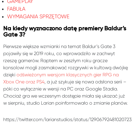
GAMEPLAY
FABUŁA
WYMAGANIA SPRZĘTOWE
Na kiedy wyznaczono datę premiery Baldur’s
Gate 3?
Pierwsze większe wzmianki na temat Baldur’s Gate 3
pojawiły się w 2019 roku, co wprowadziło w zachwyt
rzeszę gamerów. Raptem w zeszłym roku gracze
konsolowi mogli zasmakować rozgrywki w kultową dwójkę
dzięki
odświeżonym wersjom klasycznych gier RPG na
Xbox One oraz PS4
, a już szykuje się nowa odsłona serii –
póki co wyłącznie w wersji na PC oraz Google Stadia.
Chociaż gra we wczesnym dostępie miała się ukazać już
w sierpniu, studio Larian poinformowało o zmianie planów.
https://twitter.com/larianstudios/status/1290679248102072