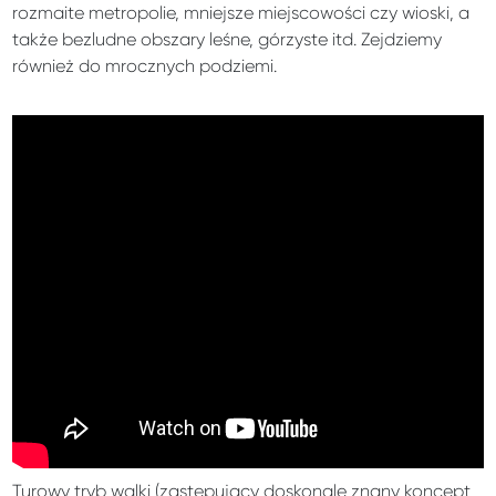
rozmaite metropolie, mniejsze miejscowości czy wioski, a
także bezludne obszary leśne, górzyste itd. Zejdziemy
również do mrocznych podziemi.
Turowy tryb walki (zastępujący doskonale znany koncept