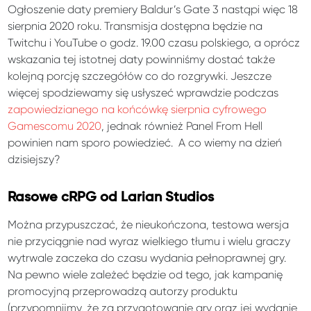
Ogłoszenie daty premiery Baldur’s Gate 3 nastąpi więc 18
sierpnia 2020 roku. Transmisja dostępna będzie na
Twitchu i YouTube o godz. 19.00 czasu polskiego, a oprócz
wskazania tej istotnej daty powinniśmy dostać także
kolejną porcję szczegółów co do rozgrywki. Jeszcze
więcej spodziewamy się usłyszeć wprawdzie podczas
zapowiedzianego na końcówkę sierpnia cyfrowego
Gamescomu 2020
, jednak również Panel From Hell
powinien nam sporo powiedzieć. A co wiemy na dzień
dzisiejszy?
Rasowe cRPG od Larian Studios
Można przypuszczać, że nieukończona, testowa wersja
nie przyciągnie nad wyraz wielkiego tłumu i wielu graczy
wytrwale zaczeka do czasu wydania pełnoprawnej gry.
Na pewno wiele zależeć będzie od tego, jak kampanię
promocyjną przeprowadzą autorzy produktu
(przypomnijmy, że za przygotowanie gry oraz jej wydanie