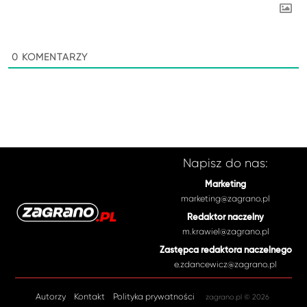
0
KOMENTARZY
Napisz do nas:
Marketing
marketing@zagrano.pl
Redaktor naczelny
m.krawiel@zagrano.pl
Zastępca redaktora naczelnego
e.zdancewicz@zagrano.pl
Autorzy
Kontakt
Polityka prywatności
zagrano.pl © 2026