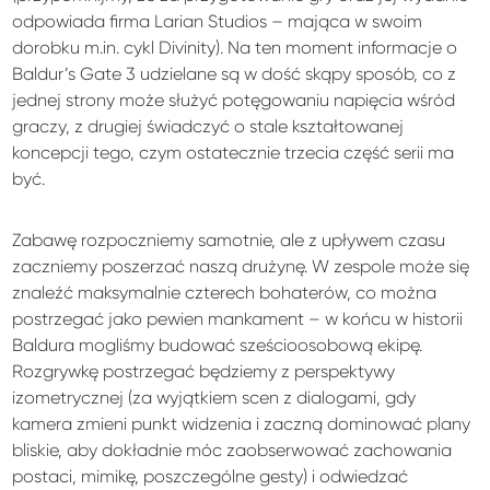
odpowiada firma Larian Studios – mająca w swoim
dorobku m.in. cykl Divinity). Na ten moment informacje o
Baldur’s Gate 3 udzielane są w dość skąpy sposób, co z
jednej strony może służyć potęgowaniu napięcia wśród
graczy, z drugiej świadczyć o stale kształtowanej
koncepcji tego, czym ostatecznie trzecia część serii ma
być.
Zabawę rozpoczniemy samotnie, ale z upływem czasu
zaczniemy poszerzać naszą drużynę. W zespole może się
znaleźć maksymalnie czterech bohaterów, co można
postrzegać jako pewien mankament – w końcu w historii
Baldura mogliśmy budować sześcioosobową ekipę.
Rozgrywkę postrzegać będziemy z perspektywy
izometrycznej (za wyjątkiem scen z dialogami, gdy
kamera zmieni punkt widzenia i zaczną dominować plany
bliskie, aby dokładnie móc zaobserwować zachowania
postaci, mimikę, poszczególne gesty) i odwiedzać