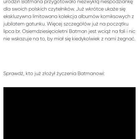
urodzin Batmana przygotowało niezwykłą niespodziankę
dla swoich polskich czytelników. Już wkrótce ukaże się
ekskluzywna limitowana kolekcja albumów komiksowych z
jubilatem gatunku. Więcej szczegółów już na początku
lipca br. Osiemdziesięcioletni Batman jest wciąż na fali i nic
nie wskazuje na to, by miał się kiedykolwiek z nami żegnać.
Sprawdź, kto już złożył życzenia Batmanowi: