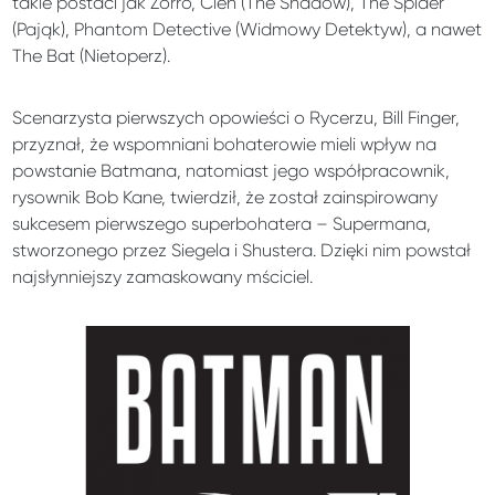
takie postaci jak Zorro, Cień (The Shadow), The Spider
(Pająk), Phantom Detective (Widmowy Detektyw), a nawet
The Bat (Nietoperz).
Scenarzysta pierwszych opowieści o Rycerzu, Bill Finger,
przyznał, że wspomniani bohaterowie mieli wpływ na
powstanie Batmana, natomiast jego współpracownik,
rysownik Bob Kane, twierdził, że został zainspirowany
sukcesem pierwszego superbohatera – Supermana,
stworzonego przez Siegela i Shustera. Dzięki nim powstał
najsłynniejszy zamaskowany mściciel.