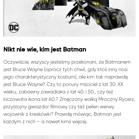
Nikt nie wie, kim jest Batman
Oczywiście, wszyscy jesteśmy przekonani, że Batmanem
jest Bruce Wayne (oprócz tych chwil, gdy ktoś inny nosi
jego charakterystyczny kostium), ale kim tak naprawdę
jest Bruce Wayne? Czy to ponury mściciel z lat 30. XX
wieku, zabawny zawadiaka z lat 40. i 50., czy też
kiczowata ikona lat 60.? Zmęczony walką Mroczny Rycerz,
przystojny gwiazdor filmowy czy też pełen werwy
wojownik z kreskówki? Prawdę mówiąc, Batman jest
każdym z nich – a nawet kimś więcej.