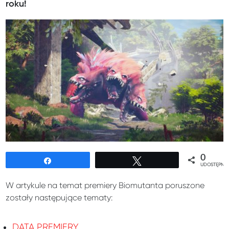
roku!
0
Udostępnij
Tweetuj
UDOSTĘPNIE
W artykule na temat premiery Biomutanta poruszone
zostały następujące tematy:
DATA PREMIERY