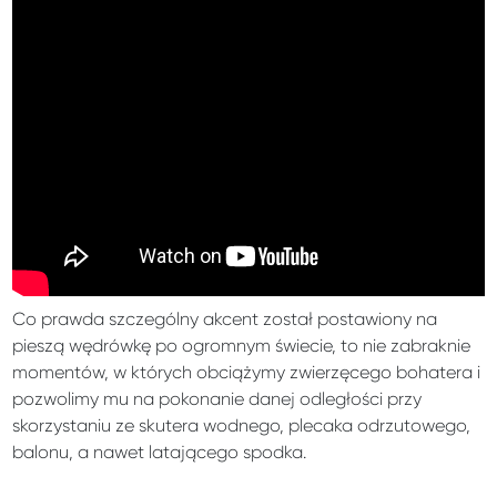
Co prawda szczególny akcent został postawiony na
pieszą wędrówkę po ogromnym świecie, to nie zabraknie
momentów, w których obciążymy zwierzęcego bohatera i
pozwolimy mu na pokonanie danej odległości przy
skorzystaniu ze skutera wodnego, plecaka odrzutowego,
balonu, a nawet latającego spodka.