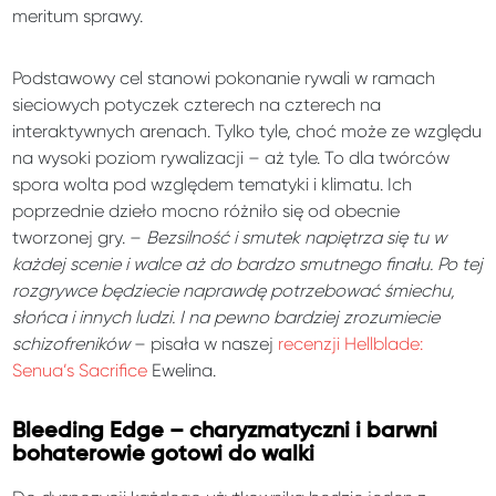
meritum sprawy.
Podstawowy cel stanowi pokonanie rywali w ramach
sieciowych potyczek czterech na czterech na
interaktywnych arenach. Tylko tyle, choć może ze względu
na wysoki poziom rywalizacji – aż tyle. To dla twórców
spora wolta pod względem tematyki i klimatu. Ich
poprzednie dzieło mocno różniło się od obecnie
tworzonej gry. –
Bezsilność i smutek napiętrza się tu w
każdej scenie i walce aż do bardzo smutnego finału. Po tej
rozgrywce będziecie naprawdę potrzebować śmiechu,
słońca i innych ludzi. I na pewno bardziej zrozumiecie
schizofreników
– pisała w naszej
recenzji Hellblade:
Senua’s Sacrifice
Ewelina.
Bleeding Edge – charyzmatyczni i barwni
bohaterowie gotowi do walki