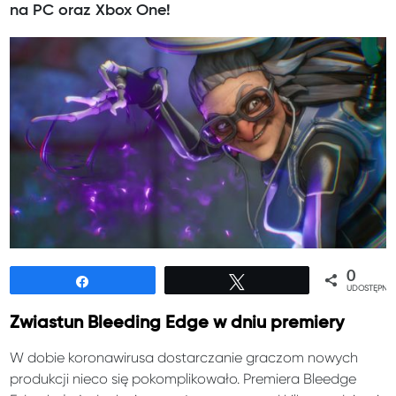
na PC oraz Xbox One!
0
Udostępnij
Tweetuj
UDOSTĘPNIE
Zwiastun Bleeding Edge w dniu premiery
W dobie koronawirusa dostarczanie graczom nowych
produkcji nieco się pokomplikowało. Premiera Bleedge