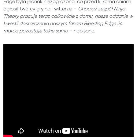
Edge była jednak niezagrożona, co przed kilkoma dniami
ogłosili twórcy gry na Twitterze. –
Chociaż zespół Ninja
Theory pracuje teraz całkowicie z domu, nasze oddanie w
kwestii dostarczenia naszym fanom Bleeding Edge 24
marca pozostaje takie samo
– napisano.