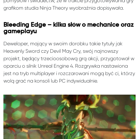
pomysłów i świadectw, że w trakcie przygotowywania gry
grafikom studia Ninja Theory wyobraźnia dopisywała.
Bleeding Edge – kilka słów o mechanice oraz
gameplayu
Deweloper, mający w swoim dorobku takie tytuły jak
Heavenly Sword czy Devil May Cry, swój najnowszy
projekt, będący trzecioosobową grą akcji, przygotował w
oparciu o silnik Unreal Engine 4. Rozgrywka nastawiona
jest na tryb multiplayer i rozczarowani mogą być ci, którzy
wolą grać na konsoli lub PC indywidualnie.