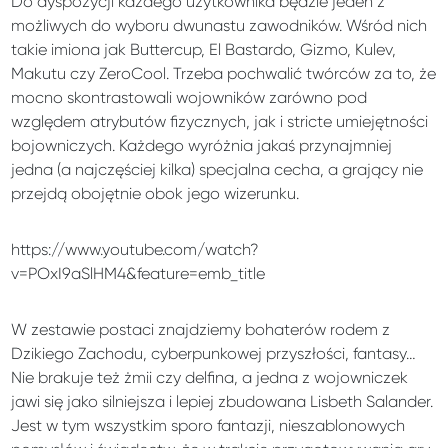
Do dyspozycji każdego użytkownika będzie jeden z
możliwych do wyboru dwunastu zawodników. Wśród nich
takie imiona jak Buttercup, El Bastardo, Gizmo, Kulev,
Makutu czy ZeroCool. Trzeba pochwalić twórców za to, że
mocno skontrastowali wojowników zarówno pod
względem atrybutów fizycznych, jak i stricte umiejętności
bojowniczych. Każdego wyróżnia jakaś przynajmniej
jedna (a najczęściej kilka) specjalna cecha, a grający nie
przejdą obojętnie obok jego wizerunku.
https://www.youtube.com/watch?
v=POxI9aSlHM4&feature=emb_title
W zestawie postaci znajdziemy bohaterów rodem z
Dzikiego Zachodu, cyberpunkowej przyszłości, fantasy…
Nie brakuje też żmii czy delfina, a jedna z wojowniczek
jawi się jako silniejsza i lepiej zbudowana Lisbeth Salander.
Jest w tym wszystkim sporo fantazji, nieszablonowych