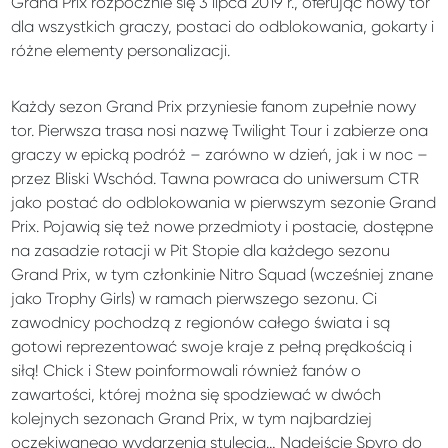
Grand Prix rozpocznie się 3 lipca 2019 r., oferując nowy tor
dla wszystkich graczy, postaci do odblokowania, gokarty i
różne elementy personalizacji.
Każdy sezon Grand Prix przyniesie fanom zupełnie nowy
tor. Pierwsza trasa nosi nazwę Twilight Tour i zabierze ona
graczy w epicką podróż – zarówno w dzień, jak i w noc –
przez Bliski Wschód. Tawna powraca do uniwersum CTR
jako postać do odblokowania w pierwszym sezonie Grand
Prix. Pojawią się też nowe przedmioty i postacie, dostępne
na zasadzie rotacji w Pit Stopie dla każdego sezonu
Grand Prix, w tym członkinie Nitro Squad (wcześniej znane
jako Trophy Girls) w ramach pierwszego sezonu. Ci
zawodnicy pochodzą z regionów całego świata i są
gotowi reprezentować swoje kraje z pełną prędkością i
siłą! Chick i Stew poinformowali również fanów o
zawartości, której można się spodziewać w dwóch
kolejnych sezonach Grand Prix, w tym najbardziej
oczekiwanego wydarzenia stulecia… Nadejście Spyro do