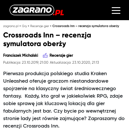
»
»
»
zagrano.pl
Gry
Recenzje gier
Crossroads Inn – recenzja symulatora oberży
Crossroads Inn – recenzja
symulatora oberży
Franciszek Michalski
Recenzje gier
Publikacja: 23.10.2019, 21:00
Aktualizacja: 23.10.2020, 21:13
Pierwsza produkcja polskiego studia Kraken
Unleashed oferuje graczom niestandardowe
spojrzenie na klasyczny świat średniowecznego
fantasy. Każdy, kto grał w jakiekolwiek RPG, zdaje
sobie sprawę jak kluczową lokacją dla gier
fabularnych jest bar. Czy bycie po wewnętrznej
stronie lady jest równie zajmujące? Zapraszamy do
recenzji Crossroads Inn.