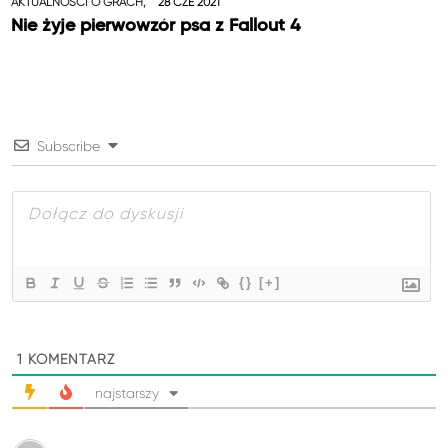
AKTUALNOŚCI O GRACH,
28 CZE 2021
Nie żyje pierwowzór psa z Fallout 4
Subscribe
{}
[+]
1
KOMENTARZ
najstarszy