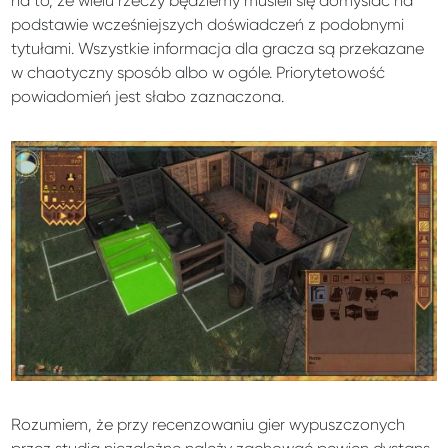
na to, że wielu rzeczy będziemy musieli się domyślać na
podstawie wcześniejszych doświadczeń z podobnymi
tytułami. Wszystkie informacja dla gracza są przekazane
w chaotyczny sposób albo w ogóle. Priorytetowość
powiadomień jest słabo zaznaczona.
Rozumiem, że przy recenzowaniu gier wypuszczonych