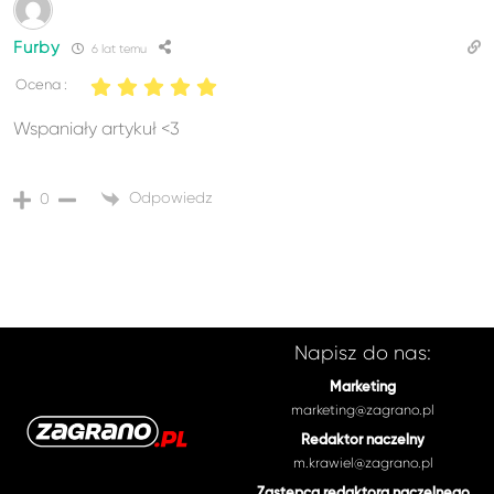
Furby
6 lat temu
Ocena :
Wspaniały artykuł <3
Odpowiedz
0
Napisz do nas:
Marketing
marketing@zagrano.pl
Redaktor naczelny
m.krawiel@zagrano.pl
Zastępca redaktora naczelnego