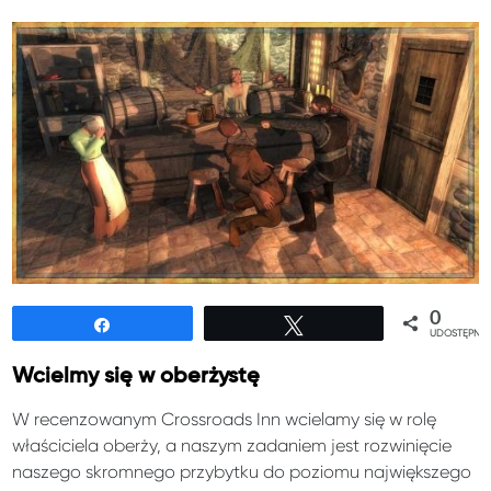
0
Udostępnij
Tweetuj
UDOSTĘPNIE
Wcielmy się w oberżystę
W recenzowanym Crossroads Inn wcielamy się w rolę
właściciela oberży, a naszym zadaniem jest rozwinięcie
naszego skromnego przybytku do poziomu największego