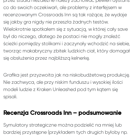
przez studia niezależne należy zachować pewien dystans
co do swoich oczekiwań, ale problemy z interfejsem w
recenzowanym Crossroads Inn są tak rażące, że wydaje
się jakby gra nigdy nie przeszła żadnych testów.
Wielokrotnie spotkałem się z sytuacją, w której cały save
był do niczego, dlatego że postaci nie mogły znaleźć
ścieżki pomiędzy stolikami i zaczynały wchodzić na siebie,
tworząc makabryczny zbitek ludzkich ciał, który domagał
się obsłużenia przez najbliższą kelnerkę.
Grafika jest przyzwoita jak na niskobudżetową produkcję.
Nie zachwyca, ale przy niskim funduszu i wysokiej ilości
modeli ludzie z Kraken Unleashed pod tym kątem się
spisali.
Recenzja Crossroads Inn – podsumowanie
Symulatory strategiczne można podzielić na mniej lub
bardziej przystępne (przykładem tych drugich byłoby np.