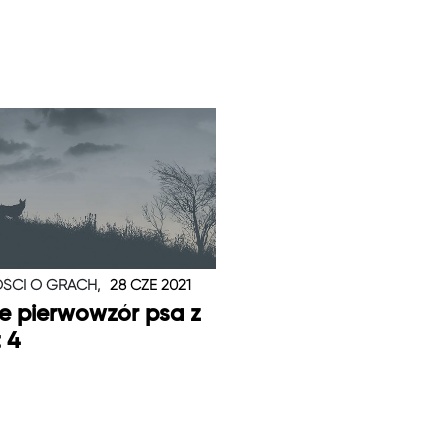
ŚCI O GRACH,
28 CZE 2021
je pierwowzór psa z
t 4