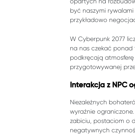
opartych na rozbudowa
być naszymi rywalami
przykładowo negocjac
W Cyberpunk 2077 lic
na nas czekać ponad t
podkręcają atmosferę 
przygotowywanej prze
Interakcja z NPC 
Niezależnych bohateró
wyraźnie ograniczone.
zabiciu, postaciom o d
negatywnych czynnośc