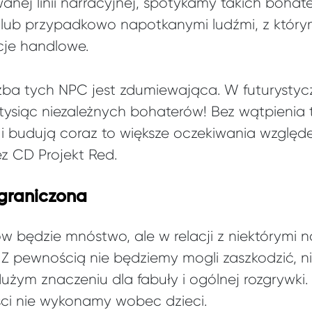
nej linii narracyjnej, spotykamy takich boh
 lub przypadkowo napotkanymi ludźmi, z któr
je handlowe.
zba tych NPC jest zdumiewająca. W futurystyc
ysiąc niezależnych bohaterów! Bez wątpienia t
i budują coraz to większe oczekiwania względ
z CD Projekt Red.
ograniczona
w będzie mnóstwo, ale w relacji z niektórymi 
 Z pewnością nie będziemy mogli zaszkodzić, n
użym znaczeniu dla fabuły i ogólnej rozgrywki
i nie wykonamy wobec dzieci.