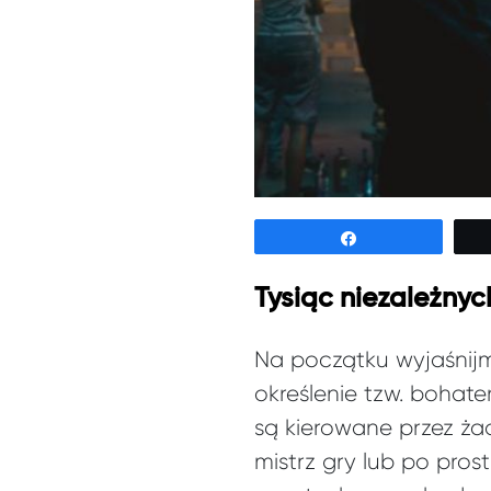
Udostępnij
Tysiąc niezależny
Na początku wyjaśnijm
określenie tzw. bohate
są kierowane przez ż
mistrz gry lub po pro