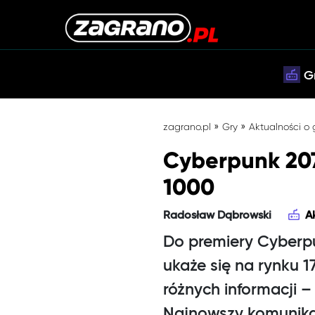
G
»
»
zagrano.pl
Gry
Aktualności o
Cyberpunk 207
1000
Radosław Dąbrowski
A
Do premiery Cyberp
ukaże się na rynku 
różnych informacji 
Najnowszy komunikat