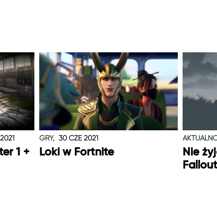
 2021
GRY,
30 CZE 2021
AKTUALNO
er 1 +
Loki w Fortnite
Nie ży
Fallou