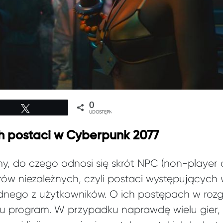
0
Tweetuj
UDOSTĘPNIEŃ
ch postaci w Cyberpunk 2077
y, do czego odnosi się skrót NPC (non-player c
rów niezależnych, czyli postaci występujących w
adnego z użytkowników. O ich postępach w roz
stu program. W przypadku naprawdę wielu gier