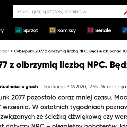
ry
Sprzęt
Komiksy
Seriale
»
 grach
Cyberpunk 2077 z olbrzymią liczbą NPC. Będzie ich ponad 1
7 z olbrzymią liczbą NPC. Będ
Publikacja: 9.06.2020, 12:55
Aktualizacja:
ktualności o grach
unk 2077 pozostało coraz mniej czasu. Mo
17 września. W ostatnich tygodniach pozna
– związanych ze ścieżką dźwiękową czy wer
 dotyczy NPC – niezależny bohaterów, któ