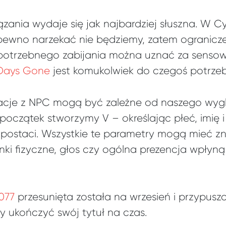
ązania wydaje się jak najbardziej słuszna. W C
ewno narzekać nie będziemy, zatem ogranicz
potrzebnego zabijania można uznać za sensow
w Days Gone
jest komukolwiek do czegoś potrze
lacje z NPC mogą być zależne od naszego wygl
oczątek stworzymy V – określając płeć, imię i
ostaci. Wszystkie te parametry mogą mieć zn
ki fizyczne, głos czy ogólna prezencja wpłyną
077
przesunięta została na wrzesień i przypusz
y ukończyć swój tytuł na czas.