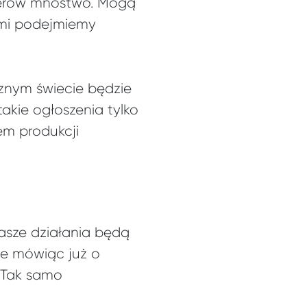
aterów mnóstwo. Mogą
ymi podejmiemy
znym świecie będzie
akie ogłoszenia tylko
em produkcji
nasze działania będą
ie mówiąc już o
. Tak samo