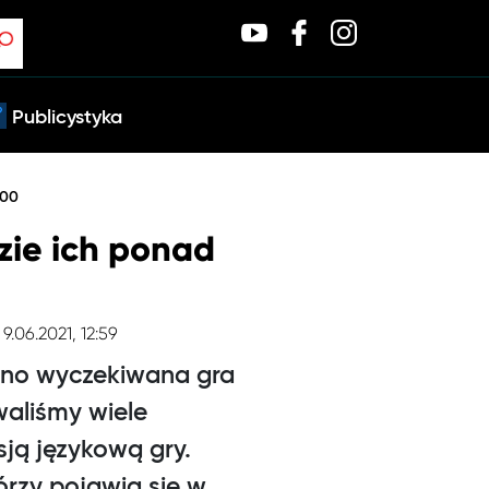
Publicystyka
000
zie ich ponad
 9.06.2021, 12:59
cno wyczekiwana gra
waliśmy wiele
sją językową gry.
rzy pojawią się w