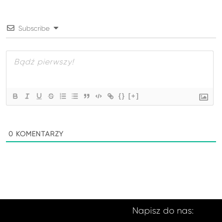
Subscribe
{}
[+]
0
KOMENTARZY
Napisz do nas: