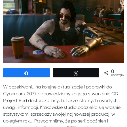
0
Udostępnij
Tweetuj
UDOSTĘPNIE
W oczekiwaniu na kolejne aktualizacje i poprawki do
Cyberpunk 2077 odpowiedzialny za jego stworzenie CD
Projekt Red dostarcza innych, także istotnych i wartych
uwagi, informacji. Krakowskie studio podzieliło się właśnie
statystykami sprzedaży swojej najnowszej produkcji w
ubiegłym roku. Przypomnijmy, że po serii opóźnień i