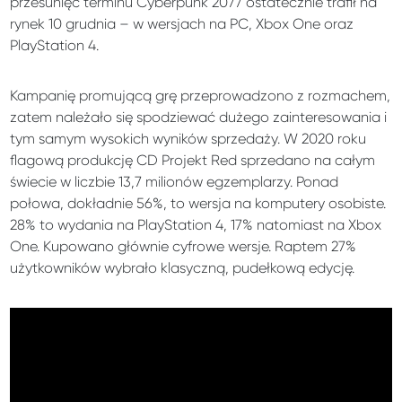
przesunięć terminu Cyberpunk 2077 ostatecznie trafił na
rynek 10 grudnia – w wersjach na PC, Xbox One oraz
PlayStation 4.
Kampanię promującą grę przeprowadzono z rozmachem,
zatem należało się spodziewać dużego zainteresowania i
tym samym wysokich wyników sprzedaży. W 2020 roku
flagową produkcję CD Projekt Red sprzedano na całym
świecie w liczbie 13,7 milionów egzemplarzy. Ponad
połowa, dokładnie 56%, to wersja na komputery osobiste.
28% to wydania na PlayStation 4, 17% natomiast na Xbox
One. Kupowano głównie cyfrowe wersje. Raptem 27%
użytkowników wybrało klasyczną, pudełkową edycję.