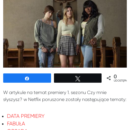
0
Udostępnij
Tweetuj
UDOSTĘPNIE
W artykule na temat premiery 1. sezonu Czy mnie
słyszysz? w Netflix poruszone zostały następujące tematy:
DATA PREMIERY
FABUŁA