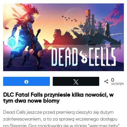
0
Udostępnij
Tweetuj
UDOSTĘPNIE
DLC Fatal Falls przyniesie kilka nowości, w
tym dwa nowe biomy
Dead Cells jeszcze przed premierą cieszyło się dużym
zainteresowaniem, a to za sprawą wczesnego dostępu
na Steamie. Gra znajdowała się w stanie “wiecznej bety”