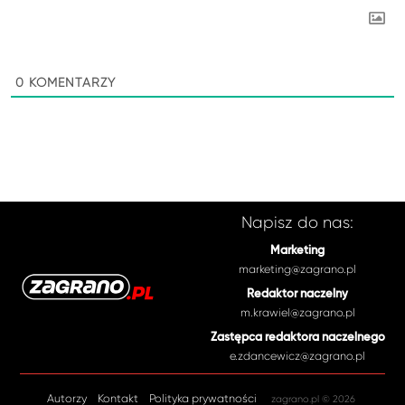
0
KOMENTARZY
Napisz do nas:
Marketing
marketing@zagrano.pl
Redaktor naczelny
m.krawiel@zagrano.pl
Zastępca redaktora naczelnego
e.zdancewicz@zagrano.pl
Autorzy
Kontakt
Polityka prywatności
zagrano.pl © 2026