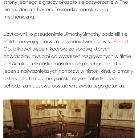
strony jednego z graczy okazało się odtworzenie w The
Sims 4 domu z horroru Teksańska masakra piłą
mechaniczną.
Użytkownik o pseudonimie JimothySimothy podzielił się
efektami swojej pracy za pośrednictwem serwisu
Reddit
.
Opublikował siedem kadrów, za sprawą których
powracamy myślami do wydarzeń rozgrywanych w filmie
z 1974 roku. Teksańska masakra piłą mechaniczną to
jeden z najważniejszych horrorów w historii kina, a zmarły
cztery lata temu amerykański reżyser Tobe Hooper
uchodzi za kluczową postać w rozwoju tego gatunku.