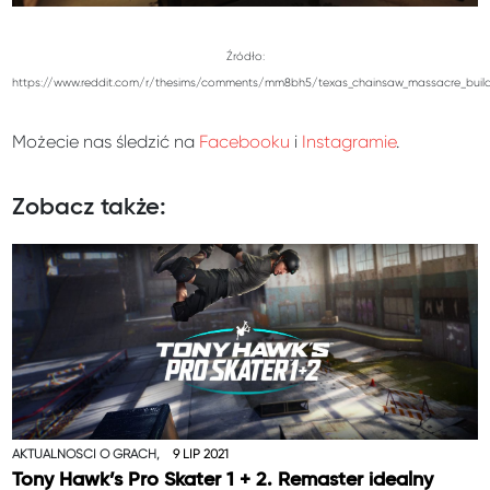
Źródło:
https://www.reddit.com/r/thesims/comments/mm8bh5/texas_chainsaw_massacre_build_
Możecie nas śledzić na
Facebooku
i
Instagramie
.
Zobacz także:
AKTUALNOŚCI O GRACH,
9 LIP 2021
Tony Hawk’s Pro Skater 1 + 2. Remaster idealny