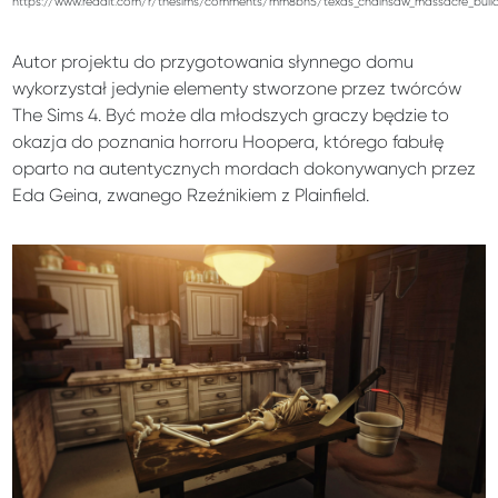
https://www.reddit.com/r/thesims/comments/mm8bh5/texas_chainsaw_massacre_build_
Autor projektu do przygotowania słynnego domu
wykorzystał jedynie elementy stworzone przez twórców
The Sims 4. Być może dla młodszych graczy będzie to
okazja do poznania horroru Hoopera, którego fabułę
oparto na autentycznych mordach dokonywanych przez
Eda Geina, zwanego Rzeźnikiem z Plainfield.