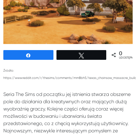
0
Udostępnij
Tweetuj
UDOSTĘPNIE
Źródło:
https://www.reddit.com/r/thesims/comments/mm8bh5/texas_chainsaw_massacre_build_
Seria The Sims od początku jej istnienia stwarza obszerne
pole do działania dla kreatywnych oraz mających dużą
wyobraźnię graczy. Kolejne części oferują coraz więcej
możliwości w budowaniu i ubarwianiu świata
przedstawionego, co z chęcią wykorzystują użytkownicy.
Najnowszym, niezwykle interesującym pomysłem ze