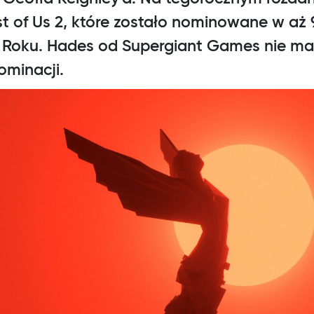
st of Us 2, które zostało nominowane w aż 
 Roku. Hades od Supergiant Games nie ma
ominacji.