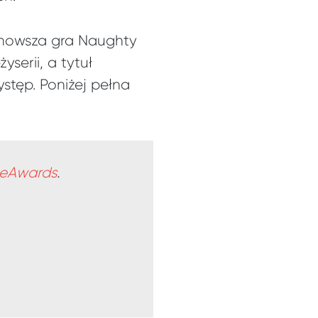
ajnowsza gra Naughty
serii, a tytuł
stęp. Poniżej pełna
eAwards
.