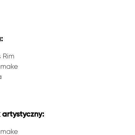
:
s Rim
Remake
a
 artystyczny:
Remake