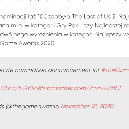
nominacji (aż 10!) zdobyło The Last of Us 2. N
 m.in. w kategorii Gry Roku czy Najlepszej reży
dwójnego wyróżnienia w kategorii Najlepszy wy
e Game Awards 2020.
minute nomination announcement for
#TheGam
//t.co/lLGYiIIoXh
pic.twitter.com/Zcs54v38CI
ds (@thegameawards)
November 18, 2020