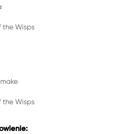
a
of the Wisps
Remake
of the Wisps
owienie: