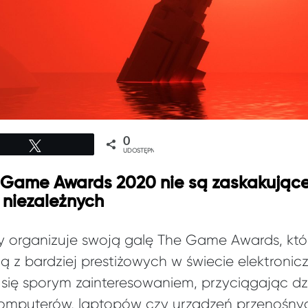
0
Tweetuj
UDOSTĘPNIEŃ
Game Awards 2020 nie są zaskakujące,
 niezależnych
ey organizuje swoją galę The Game Awards, któr
 z bardziej prestiżowych w świecie elektronic
 się sporym zainteresowaniem, przyciągając dzi
komputerów, laptopów czy urządzeń przenośny