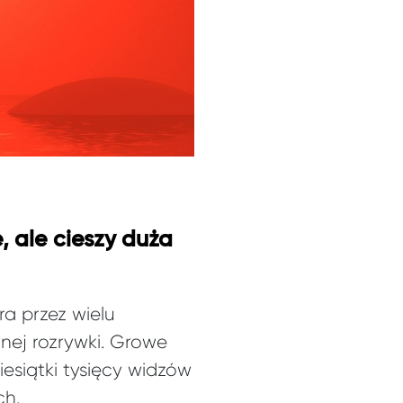
 ale cieszy duża
a przez wielu
znej rozrywki. Growe
esiątki tysięcy widzów
ch.