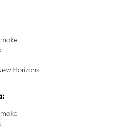
Remake
a
 New Horizons
a:
Remake
a