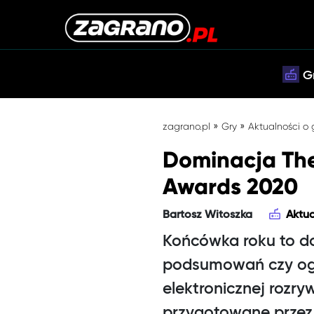
G
»
»
zagrano.pl
Gry
Aktualności o
Dominacja The
Awards 2020
Bartosz Witoszka
Aktua
Końcówka roku to d
podsumowań czy ogł
elektronicznej rozr
przygotowane przez 