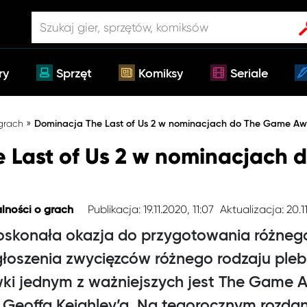
ry
Sprzęt
Komiksy
Seriale
»
 grach
Dominacja The Last of Us 2 w nominacjach do The Game Aw
 Last of Us 2 w nominacjach
Publikacja: 19.11.2020, 11:07
Aktualizacja: 20.11
lności o grach
oskonała okazja do przygotowania różneg
oszenia zwycięzców różnego rodzaju pleb
ywki jednym z ważniejszych jest The Game 
Geoffa Keighley’a. Na tegorocznym rozdan