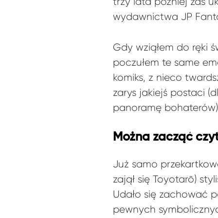
trzy lata później zaś 
wydawnictwa JP Fanta
Gdy wziąłem do ręki ś
poczułem te same emoc
komiks, z nieco tward
zarys jakiejś postaci 
panoramę bohaterów)
Można zacząć czy
Już samo przekartkowan
zajął się Toyotarō) sty
Udało się zachować p
pewnych symbolicznych