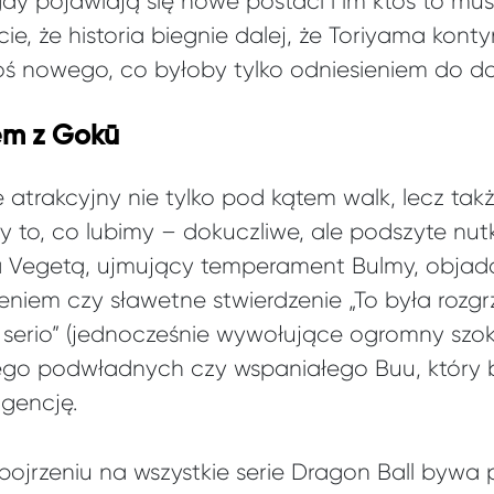
y pojawiają się nowe postaci i im ktoś to mus
e, że historia biegnie dalej, że Toriyama kon
oś nowego, co byłoby tylko odniesieniem do d
em z Gokū
e atrakcyjny nie tylko pod kątem walk, lecz t
 to, co lubimy – dokuczliwe, ale podszyte nutk
 Vegetą, ujmujący temperament Bulmy, objadan
eniem czy sławetne stwierdzenie „To była rozgr
erio” (jednocześnie wywołujące ogromny szok 
i jego podwładnych czy wspaniałego Buu, który 
igencję.
ojrzeniu na wszystkie serie Dragon Ball bywa