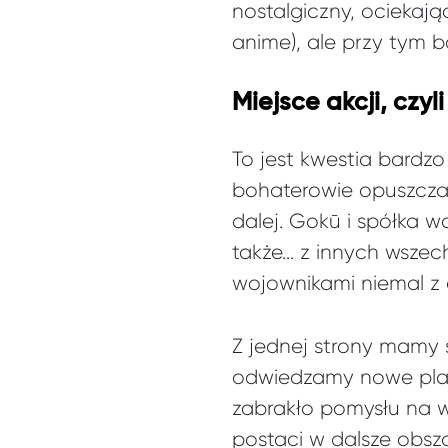
nostalgiczny, ociekaj
anime), ale przy tym b
Miejsce akcji, czy
To jest kwestia bardzo
bohaterowie opuszczali
dalej. Gokū i spółka w
także… z innych wszec
wojownikami niemal z
Z jednej strony mamy s
odwiedzamy nowe plane
zabrakło pomysłu na w
postaci w dalsze obsz