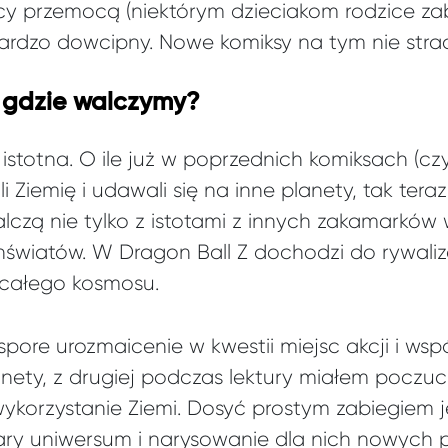
ący przemocą (niektórym dzieciakom rodzice zab
ardzo dowcipny. Nowe komiksy na tym nie straci
li gdzie walczymy?
 istotna. O ile już w poprzednich komiksach (cz
 Ziemię i udawali się na inne planety, tak teraz
alczą nie tylko z istotami z innych zakamarków
hświatów. W Dragon Ball Z dochodzi do rywali
 całego kosmosu.
pore urozmaicenie w kwestii miejsc akcji i wsp
ty, z drugiej podczas lektury miałem poczuc
ykorzystanie Ziemi. Dosyć prostym zabiegiem 
ary uniwersum i narysowanie dla nich nowych p