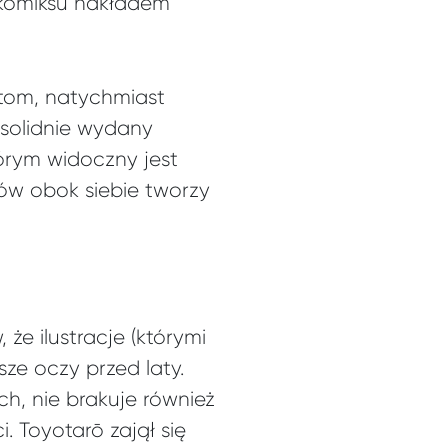
i komiksu nakładem
 tom, natychmiast
solidnie wydany
órym widoczny jest
tów obok siebie tworzy
że ilustracje (którymi
sze oczy przed laty.
, nie brakuje również
 Toyotarō zajął się