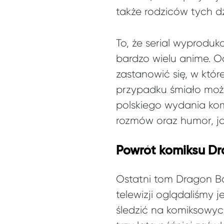
także rodziców tych dz
To, że serial wyprodu
bardzo wielu anime. Oc
zastanowić się, w któ
przypadku śmiało możn
polskiego wydania kom
rozmów oraz humor, ja
Powrót komiksu Dr
Ostatni tom Dragon Ball
telewizji oglądaliśmy 
śledzić na komiksowych