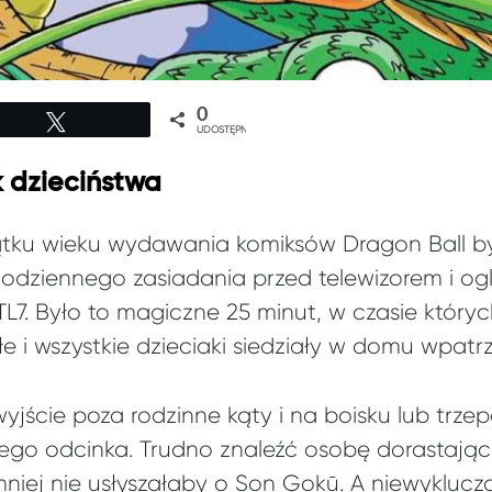
0
Tweetuj
UDOSTĘPNIEŃ
k dzieciństwa
tku wieku wydawania komiksów Dragon Ball b
odziennego zasiadania przed telewizorem i o
TL7. Było to magiczne 25 minut, w czasie który
e i wszystkie dzieciaki siedziały w domu wpatr
yjście poza rodzinne kąty i na boisku lub trzep
ego odcinka. Trudno znaleźć osobę dorastając
niej nie usłyszałaby o Son Gokū. A niewyklucz