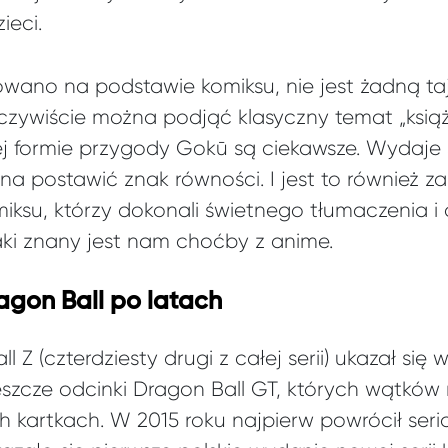
ieci.
kowano na podstawie komiksu, nie jest żadną ta
zywiście można podjąć klasyczny temat „książk
rej formie przygody Gokū są ciekawsze. Wydaje 
a postawić znak równości. I jest to również 
iksu, którzy dokonali świetnego tłumaczenia i 
ki znany jest nam choćby z anime.
agon Ball po latach
 Z (czterdziesty drugi z całej serii) ukazał się
jeszcze odcinki Dragon Ball GT, których wątków 
 kartkach. W 2015 roku najpierw powrócił seria