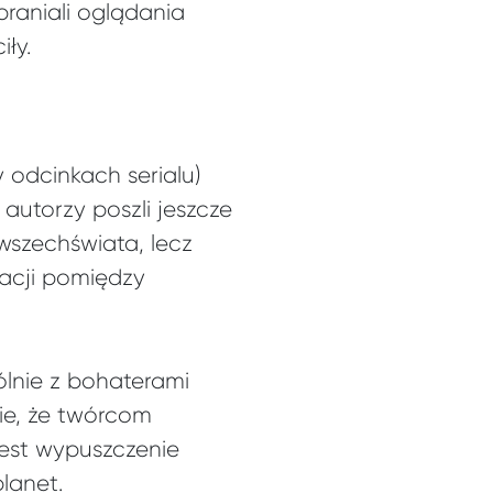
raniali oglądania
ły.
y odcinkach serialu)
 autorzy poszli jeszcze
 wszechświata, lecz
zacji pomiędzy
ólnie z bohaterami
ie, że twórcom
jest wypuszczenie
lanet.