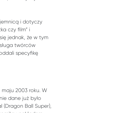
jemnicą i dotyczy
a czy film” i
się jednak, że w tym
zasługa twórców
oddali specyfikę
 w maju 2003 roku. W
nie dane już było
l (Dragon Ball Super),