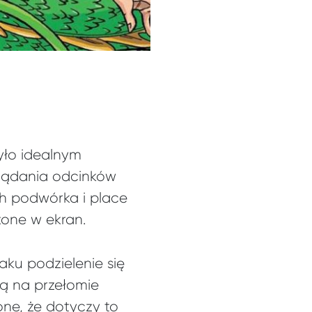
yło idealnym
glądania odcinków
ch podwórka i place
zone w ekran.
aku podzielenie się
ą na przełomie
one, że dotyczy to