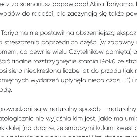
, lecz za scenariusz odpowiadał Akira Toriyama. 
odów do radości, ale zaczynają się także pew
 Toriyama nie postawił na obszerniejszą ekspoz
o streszczenia poprzednich części (w zabawny
mem, co pewnie wielu Czytelników pamięta) a
ścić finalne rozstrzygnięcie starcia Gokū ze str
si się o nieokreśloną liczbę lat do przodu (jak
amiętnych wydarzeń upłynęło nieco czasu…”) i
odę.
prowadzani są w naturalny sposób – naturalny
patologicznie nie wyjaśnia kim jest, jakie ma um
ak dalej (no dobrze, ze smoczymi kulami kwesti