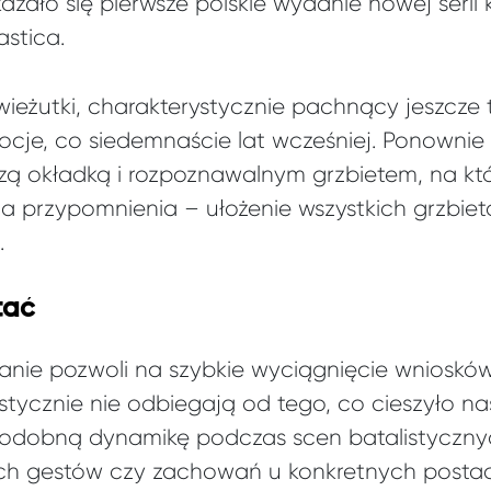
ukazało się pierwsze polskie wydanie nowej seri
stica.
wieżutki, charakterystycznie pachnący jeszcze
je, co siedemnaście lat wcześniej. Ponownie 
szą okładką i rozpoznawalnym grzbietem, na kt
(dla przypomnienia – ułożenie wszystkich grzbie
.
tać
ie pozwoli na szybkie wyciągnięcie wniosków, 
listycznie nie odbiegają od tego, co cieszyło na
odobną dynamikę podczas scen batalistycznych
 gestów czy zachowań u konkretnych postaci.