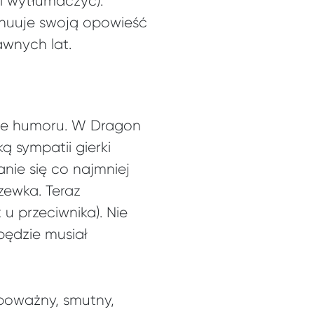
i wytłumaczyć).
tynuuje swoją opowieść
awnych lat.
akże humoru. W Dragon
ą sympatii gierki
ie się co najmniej
zewka. Teraz
u przeciwnika). Nie
będzie musiał
 poważny, smutny,