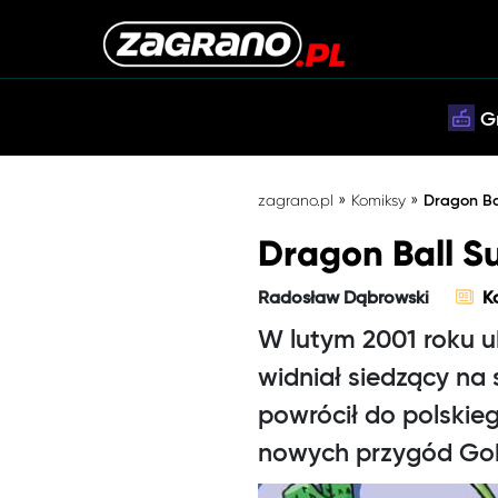
G
»
»
zagrano.pl
Komiksy
Dragon Ba
Dragon Ball S
Radosław Dąbrowski
K
W lutym 2001 roku u
widniał siedzący n
powrócił do polski
nowych przygód Gokū