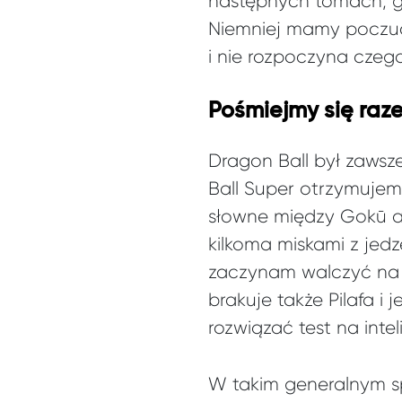
następnych tomach, gd
Niemniej mamy poczuci
i nie rozpoczyna czeg
Pośmiejmy się raz
Dragon Ball był zawsz
Ball Super otrzymujemy
słowne między Gokū a
kilkoma miskami z jedz
zaczynam walczyć na s
brakuje także Pilafa 
rozwiązać test na intel
W takim generalnym sp