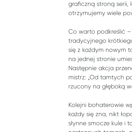
graficzną stroną serii
otrzymujemy wiele pow
Co warto podkreślić –
tradycyjnego krótkieg
się z każdym nowym to
na jednej stronie umie
Następnie akcja przeno
mistrz: „Od tamtych p
rzucony na głęboką w
Kolejni bohaterowie w
każdy się zna, nikt ło
słynne smocze kule i t