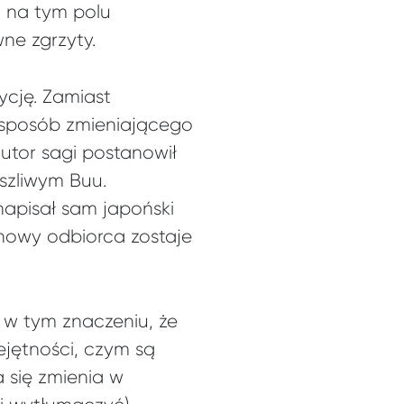
I na tym polu
ne zgrzyty.
ycję. Zamiast
 sposób zmieniającego
utor sagi postanowił
aszliwym Buu.
 napisał sam japoński
 nowy odbiorca zostaje
 w tym znaczeniu, że
iejętności, czym są
a się zmienia w