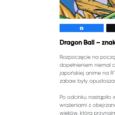
Udostępnij
Dragon Ball – zna
Rozpoczęcie na począ
dopełnieniem niemal c
japońskiej anime na R
zabaw były opustoszał
Po odcinku nastąpiło w
wrażeniami z obejrzan
wieków, która przynajm