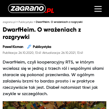
»
»
zagrano.pl
Publicystyka
DwarfHeim. O wrażeniach z rozgrywki
DwarfHeim. O wrażeniach z
rozgrywki
Paweł Kicman
Publicystyka
Publikacja: 26.10.2020, 13:41
Aktualizacja: 26.10.2021, 13:41
DwarfHeim, czyli kooperacyjny RTS, w którym
wcielasz się w jedną z trzech ról i wspólnymi siłami
staracie się pokonać przeciwnika. W ogólnym
założeniu brzmi to bardzo prosto i w praktyce
rzeczywiście tak jest. Diabeł natomiast tkwi jak
zwykle w szczegółach.