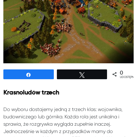
0
Udostępnij
Tweetuj
UDOSTĘPNIE
Krasnoludów trzech
Do wyboru dostajemy jedną z trzech klas: wojownika,
budowniczego lub górnika. Każda rola jest unikalna i
sprawia, że rozgrywka wygląda zupełnie inaczej.
Jednocześnie w każdym z przypadków mamy do