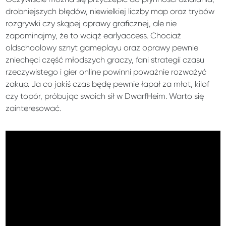
drobniejszych błędów, niewielkiej liczby map oraz trybów
rozgrywki czy skąpej oprawy graficznej, ale nie
zapominajmy, że to wciąż earlyaccess. Chociaż
oldschoolowy sznyt gameplayu oraz oprawy pewnie
zniechęci część młodszych graczy, fani strategii czasu
rzeczywistego i gier online powinni poważnie rozważyć
zakup. Ja co jakiś czas będę pewnie łapał za młot, kilof
czy topór, próbując swoich sił w DwarfHeim. Warto się
zainteresować.