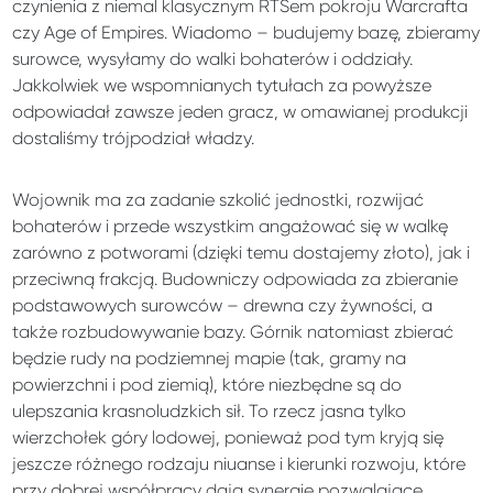
czynienia z niemal klasycznym RTSem pokroju Warcrafta
czy Age of Empires. Wiadomo – budujemy bazę, zbieramy
surowce, wysyłamy do walki bohaterów i oddziały.
Jakkolwiek we wspomnianych tytułach za powyższe
odpowiadał zawsze jeden gracz, w omawianej produkcji
dostaliśmy trójpodział władzy.
Wojownik ma za zadanie szkolić jednostki, rozwijać
bohaterów i przede wszystkim angażować się w walkę
zarówno z potworami (dzięki temu dostajemy złoto), jak i
przeciwną frakcją. Budowniczy odpowiada za zbieranie
podstawowych surowców – drewna czy żywności, a
także rozbudowywanie bazy. Górnik natomiast zbierać
będzie rudy na podziemnej mapie (tak, gramy na
powierzchni i pod ziemią), które niezbędne są do
ulepszania krasnoludzkich sił. To rzecz jasna tylko
wierzchołek góry lodowej, ponieważ pod tym kryją się
jeszcze różnego rodzaju niuanse i kierunki rozwoju, które
przy dobrej współpracy dają synergie pozwalające