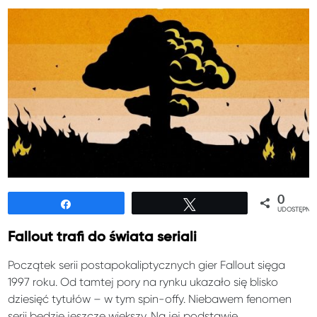
0
Udostępnij
Tweetuj
UDOSTĘPNIE
Fallout trafi do świata seriali
Początek serii postapokaliptycznych gier Fallout sięga
1997 roku. Od tamtej pory na rynku ukazało się blisko
dziesięć tytułów – w tym spin-offy. Niebawem fenomen
serii będzie jeszcze większy. Na jej podstawie