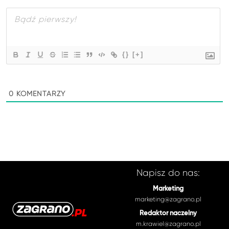
{}
[+]
0
KOMENTARZY
Napisz do nas:
Marketing
marketing@zagrano.pl
Redaktor naczelny
m.krawiel@zagrano.pl