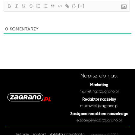
{}
[+]
0
KOMENTARZY
Napisz do nas:
Marketing
marketing@zagrano.pl
Redaktor naczelny
m.krawiel@zagrano.pl
Zastępca redaktora naczelnego
e.zdancewicz@zagrano.pl
Autorzy
Kontakt
Polityka prywatności
zagrano.pl © 2026