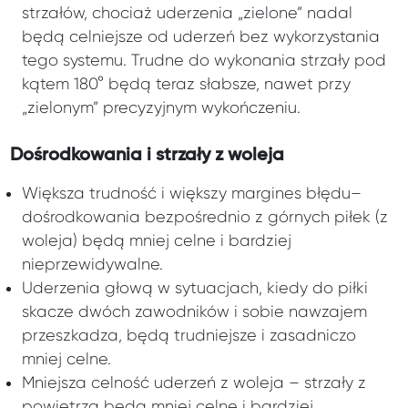
strzałów, chociaż uderzenia „zielone” nadal
będą celniejsze od uderzeń bez wykorzystania
tego systemu. Trudne do wykonania strzały pod
kątem 180° będą teraz słabsze, nawet przy
„zielonym” precyzyjnym wykończeniu.
Dośrodkowania i strzały z woleja
Większa trudność i większy margines błędu–
dośrodkowania bezpośrednio z górnych piłek (z
woleja) będą mniej celne i bardziej
nieprzewidywalne.
Uderzenia głową w sytuacjach, kiedy do piłki
skacze dwóch zawodników i sobie nawzajem
przeszkadza, będą trudniejsze i zasadniczo
mniej celne.
Mniejsza celność uderzeń z woleja – strzały z
powietrza będą mniej celne i bardziej