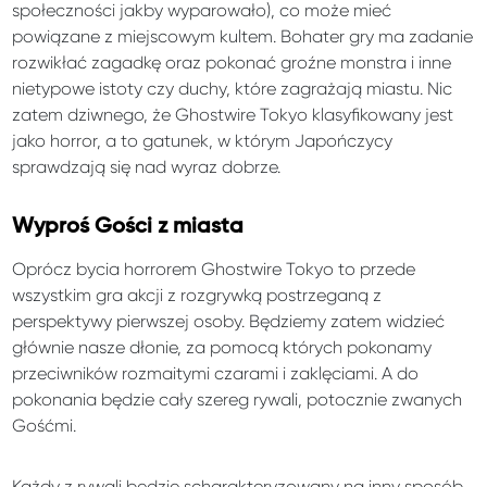
społeczności jakby wyparowało), co może mieć
powiązane z miejscowym kultem. Bohater gry ma zadanie
rozwikłać zagadkę oraz pokonać groźne monstra i inne
nietypowe istoty czy duchy, które zagrażają miastu. Nic
zatem dziwnego, że Ghostwire Tokyo klasyfikowany jest
jako horror, a to gatunek, w którym Japończycy
sprawdzają się nad wyraz dobrze.
Wyproś Gości z miasta
Oprócz bycia horrorem Ghostwire Tokyo to przede
wszystkim gra akcji z rozgrywką postrzeganą z
perspektywy pierwszej osoby. Będziemy zatem widzieć
głównie nasze dłonie, za pomocą których pokonamy
przeciwników rozmaitymi czarami i zaklęciami. A do
pokonania będzie cały szereg rywali, potocznie zwanych
Gośćmi.
Każdy z rywali będzie scharakteryzowany na inny sposób,