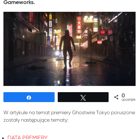
Gameworks.
0
Udostępnij
Tweetuj
UDOSTĘPNIE
W artykule na temat premiery Ghostwire Tokyo poruszone
zostały następujące tematy:
DATA PREMIERY