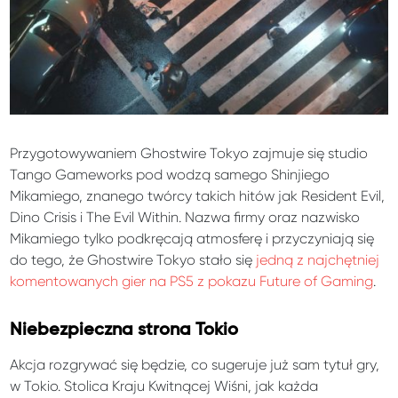
Przygotowywaniem Ghostwire Tokyo zajmuje się studio
Tango Gameworks pod wodzą samego Shinjiego
Mikamiego, znanego twórcy takich hitów jak Resident Evil,
Dino Crisis i The Evil Within. Nazwa firmy oraz nazwisko
Mikamiego tylko podkręcają atmosferę i przyczyniają się
do tego, że Ghostwire Tokyo stało się
jedną z najchętniej
komentowanych gier na PS5 z pokazu Future of Gaming
.
Niebezpieczna strona Tokio
Akcja rozgrywać się będzie, co sugeruje już sam tytuł gry,
w Tokio. Stolica Kraju Kwitnącej Wiśni, jak każda