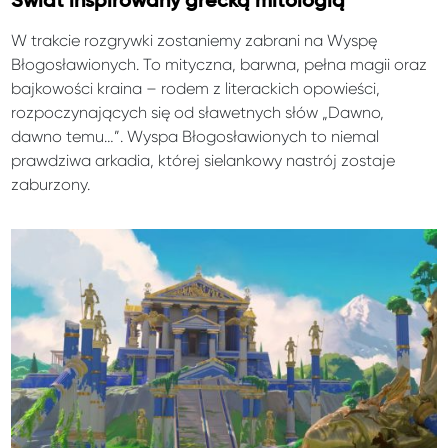
Świat inspirowany grecką mitologią
W trakcie rozgrywki zostaniemy zabrani na Wyspę
Błogosławionych. To mityczna, barwna, pełna magii oraz
bajkowości kraina – rodem z literackich opowieści,
rozpoczynających się od sławetnych słów „Dawno,
dawno temu…”. Wyspa Błogosławionych to niemal
prawdziwa arkadia, której sielankowy nastrój zostaje
zaburzony.