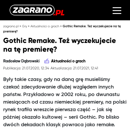
»
»
»
zagrano.pl
Gry
Aktualności o grach
Gothic Remake. Też wyczekujecie na tę
premierę?
Gothic Remake. Też wyczekujecie
na tę premierę?
Radosław Dąbrowski
Aktualności o grach
Publikacja: 21.07.2020, 12:34
Aktualizacja: 21.07.2021, 12:41
Były takie czasy, gdy na daną grę musieliśmy
czekać zdecydowanie dłużej względem innych
państw. Przykładowo w 2002 roku, po dwunastu
miesiącach od czasu niemieckiej premiery, na polski
rynek trafiła wreszcie pierwsza część – jak się
później okazało kultowej – serii Gothic. Po blisko
dwóch dekadach klasyk powraca jako remake.