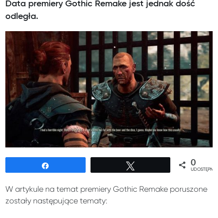
Data premiery Gothic Remake jest jednak dość
odległa.
0
Udostępnij
Tweetuj
UDOSTĘPNIE
W artykule na temat premiery Gothic Remake poruszone
zostały następujące tematy: