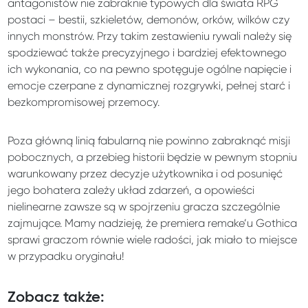
antagonistów nie zabraknie typowych dla świata RPG
postaci – bestii, szkieletów, demonów, orków, wilków czy
innych monstrów. Przy takim zestawieniu rywali należy się
spodziewać także precyzyjnego i bardziej efektownego
ich wykonania, co na pewno spotęguje ogólne napięcie i
emocje czerpane z dynamicznej rozgrywki, pełnej starć i
bezkompromisowej przemocy.
Poza główną linią fabularną nie powinno zabraknąć misji
pobocznych, a przebieg historii będzie w pewnym stopniu
warunkowany przez decyzje użytkownika i od posunięć
jego bohatera zależy układ zdarzeń, a opowieści
nielinearne zawsze są w spojrzeniu gracza szczególnie
zajmujące. Mamy nadzieję, że premiera remake’u Gothica
sprawi graczom równie wiele radości, jak miało to miejsce
w przypadku oryginału!
Zobacz także: