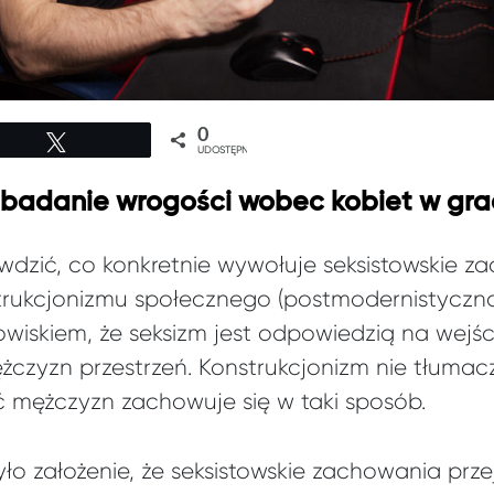
0
Tweetuj
UDOSTĘPNIEŃ
 badanie wrogości wobec kobiet w gra
wdzić, co konkretnie wywołuje seksistowskie 
trukcjonizmu społecznego (postmodernistyczna 
anowiskiem, że seksizm jest odpowiedzią na wejśc
zyzn przestrzeń. Konstrukcjonizm nie tłumac
ść mężczyzn zachowuje się w taki sposób.
o założenie, że seksistowskie zachowania prze