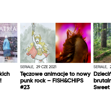
SERIALE,
29 CZE 2021
SERIALE,
kich
Tęczowe animacje to nowy
Dzieci
!
punk rock – FISH&CHIPS
brutal
#23
Sweet