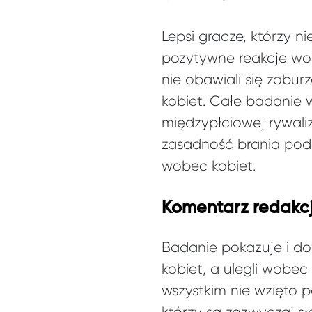
Lepsi gracze, którzy ni
pozytywne reakcje wob
nie obawiali się zabur
kobiet. Całe badanie 
międzypłciowej rywaliz
zasadność brania pod
wobec kobiet.
Komentarz redakcj
Badanie pokazuje i dow
kobiet, a ulegli wobec
wszystkim nie wzięto 
którzy są zazwyczaj sł