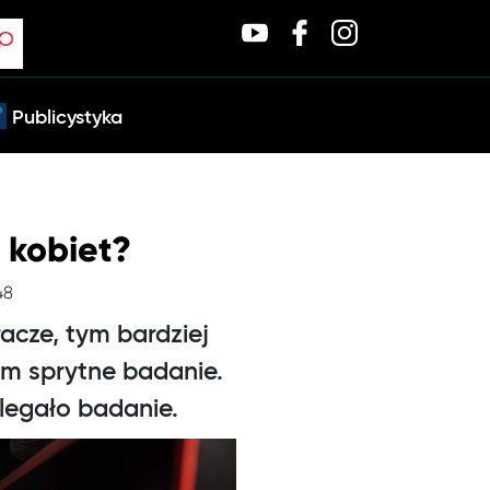
Publicystyka
 kobiet?
48
racze, tym bardziej
em sprytne badanie.
legało badanie.