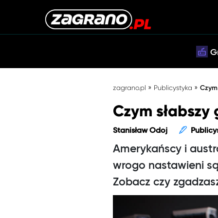
G
»
»
zagrano.pl
Publicystyka
Czym 
Czym słabszy g
Stanisław Odoj
Publicy
Amerykańscy i austra
wrogo nastawieni są
Zobacz czy zgadzasz