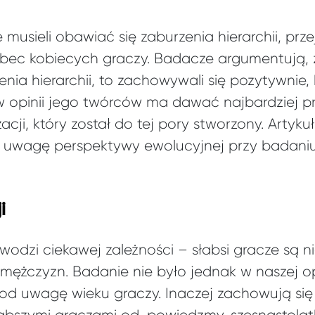
e musieli obawiać się zaburzenia hierarchii, prze
ec kobiecych graczy. Badacze argumentują, że
zenia hierarchii, to zachowywali się pozytywnie
w opinii jego twórców ma dawać najbardziej pr
acji, który został do tej pory stworzony. Artyk
 uwagę perspektywy ewolucyjnej przy badani
i
odzi ciekawej zależności – słabsi gracze są ni
 mężczyzn. Badanie nie było jednak w naszej op
pod uwagę wieku graczy. Inaczej zachowują się
abszymi graczami od, powiedzmy, szesnastolatk