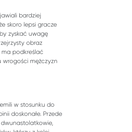
jawiali bardziej
 skoro lepsi gracze
, by zyskać uwagę
zejrzysty obraz
uł ma podkreślać
u wrogości mężczyzn
emili w stosunku do
inii doskonałe. Przede
 dwunastolatkowie,
ów, którzy z kolei