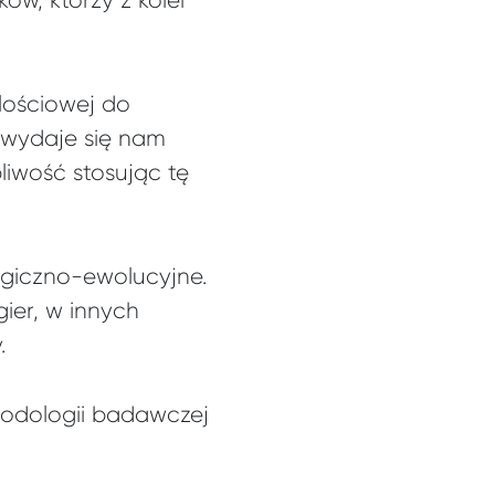
lościowej do
 wydaje się nam
iwość stosując tę
logiczno-ewolucyjne.
ier, w innych
.
odologii badawczej