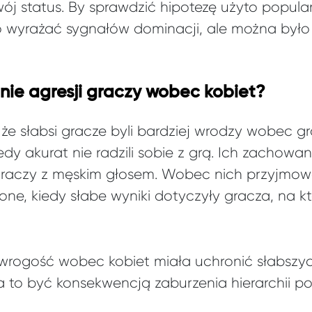
ój status. By sprawdzić hipotezę użyto popular
 wyrażać sygnałów dominacji, ale można było 
ie agresji graczy wobec kobiet?
e słabsi gracze byli bardziej wrodzy wobec g
edy akurat nie radzili sobie z grą. Ich zachowa
raczy z męskim głosem. Wobec nich przyjmowa
one, kiedy słabe wyniki dotyczyły gracza, na k
wrogość wobec kobiet miała uchronić słabszyc
Ma to być konsekwencją zaburzenia hierarchii p