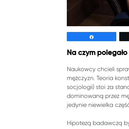
Udostępnij
Na czym polegało
Naukowcy chcieli spra
mężczyzn. Teoria kons
socjologii) stoi za st
dominowaną przez mężc
jedynie niewielka czę
Hipotezą badawczą był