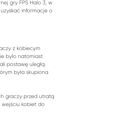
nej gry FPS Halo 3, w
uzyskać informacje o
raczy z kobiecym
nie było natomiast
li postawę uległą.
tórym była skupiona
h graczy przed utratą
o wejściu kobiet do