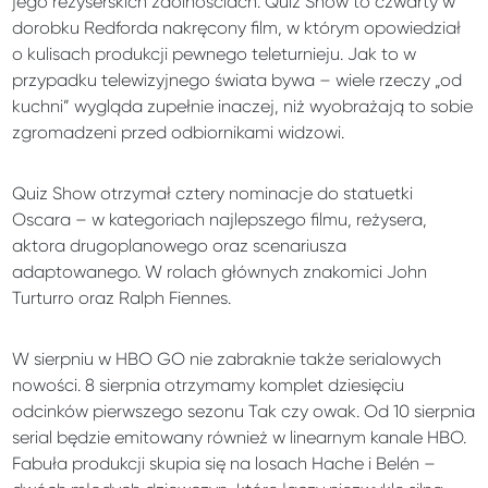
jego reżyserskich zdolnościach. Quiz Show to czwarty w
dorobku Redforda nakręcony film, w którym opowiedział
o kulisach produkcji pewnego teleturnieju. Jak to w
przypadku telewizyjnego świata bywa – wiele rzeczy „od
kuchni” wygląda zupełnie inaczej, niż wyobrażają to sobie
zgromadzeni przed odbiornikami widzowi.
Quiz Show otrzymał cztery nominacje do statuetki
Oscara – w kategoriach najlepszego filmu, reżysera,
aktora drugoplanowego oraz scenariusza
adaptowanego. W rolach głównych znakomici John
Turturro oraz Ralph Fiennes.
W sierpniu w HBO GO nie zabraknie także serialowych
nowości. 8 sierpnia otrzymamy komplet dziesięciu
odcinków pierwszego sezonu Tak czy owak. Od 10 sierpnia
serial będzie emitowany również w linearnym kanale HBO.
Fabuła produkcji skupia się na losach Hache i Belén –