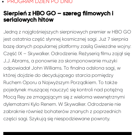
PROGRAM DZIEŃ PO DNIU
Sierpień z HBO GO – szereg filmowych i
serialowych hitów
Jedną z najgłośniejszych sierpniowych premier w HBO GO
jest ostatnia część słynnej kosmicznej sagi. Już 7 sierpnia
bazę danych popularnej platformy zasilą Gwiezdne wojny:
Część IX – Skywalker. Odrodzenie. Reżyserią filmu zajął się
J.J. Abrams, a ponownie za skomponowanie muzyki
odpowiadał John Williams. To finalna odsłona sagi, w
której dojdzie do decydującego starcia pomiędzy
Ruchem Oporu a Najwyższym Porządkiem. To także
pojedynek muszącej nauczyć się kontroli nad potężną
Mocą Rey ze zmagającym się z wieloma wewnętrznymi
dylematami Kylo Renem. W Skywalker. Odrodzenie nie
zabraknie również bohaterów znanych z poprzednich
części sagi. Szykują się niespodziewane powroty.