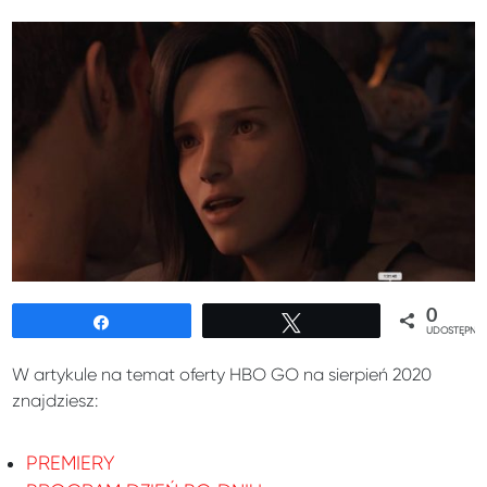
0
Udostępnij
Tweetuj
UDOSTĘPNIE
W artykule na temat oferty HBO GO na sierpień 2020
znajdziesz:
PREMIERY