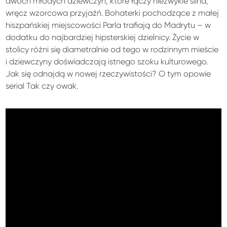
dwóch młodych dziewczyn, które łączy niezwykle silna,
wręcz wzorcowa przyjaźń. Bohaterki pochodzące z małej
hiszpańskiej miejscowości Parla trafiają do Madrytu – w
dodatku do najbardziej hipsterskiej dzielnicy. Życie w
stolicy różni się diametralnie od tego w rodzinnym mieście
i dziewczyny doświadczają istnego szoku kulturowego.
Jak się odnajdą w nowej rzeczywistości? O tym opowie
serial Tak czy owak.