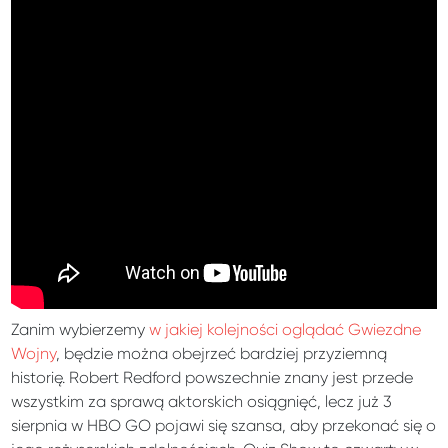
Zanim wybierzemy
w jakiej kolejności oglądać Gwiezdne
Wojny
, będzie można obejrzeć bardziej przyziemną
historię. Robert Redford powszechnie znany jest przede
wszystkim za sprawą aktorskich osiągnięć, lecz już 3
sierpnia w HBO GO pojawi się szansa, aby przekonać się o