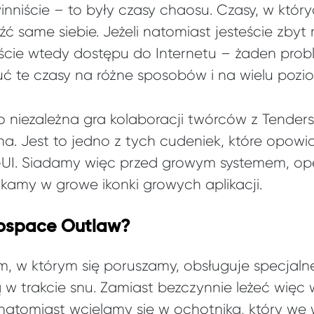
inniście – to były czasy chaosu. Czasy, w któr
źć same siebie. Jeżeli natomiast jesteście zbyt 
liście wtedy dostępu do Internetu – żaden pr
 te czasy na różne sposobów i na wielu pozi
niezależna gra kolaboracji twórców z Tender
a. Jest to jedno z tych cudeniek, które opowia
UI. Siadamy więc przed growym systemem, op
likamy w growe ikonki growych aplikacji.
ospace Outlaw?
 w którym się poruszamy, obsługuje specjalne
 w trakcie snu. Zamiast bezczynnie leżeć więc 
 natomiast wcielamy się w ochotnika, który we