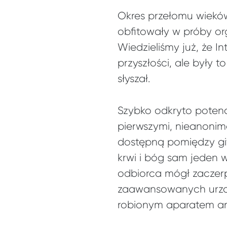
Okres przełomu wieków
obfitowały w próby org
Wiedzieliśmy już, że I
przyszłości, ale były t
słyszał.
Szybko odkryto potenc
pierwszymi, nieanonimo
dostępną pomiędzy gif
krwi i bóg sam jeden wi
odbiorca mógł zaczer
zaawansowanych urząd
robionym aparatem an