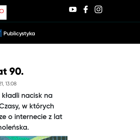
Publicystyka
t 90.
1, 13:08
 kładli nacisk na
 Czasy, w których
e o internecie z lat
moleńska.