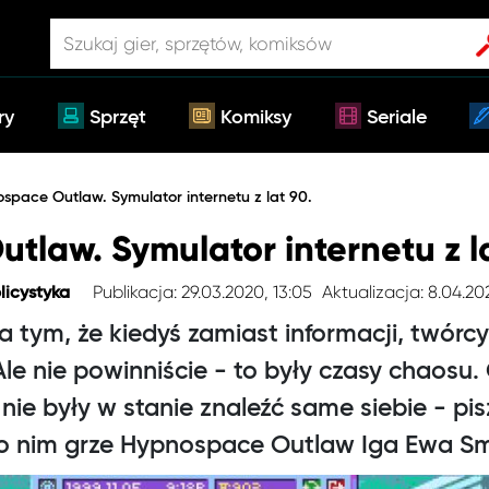
ry
Sprzęt
Komiksy
Seriale
space Outlaw. Symulator internetu z lat 90.
law. Symulator internetu z la
Publikacja: 29.03.2020, 13:05
Aktualizacja: 8.04.202
licystyka
a tym, że kiedyś zamiast informacji, twórcy
 Ale nie powinniście - to były czasy chaosu.
ie były w stanie znaleźć same siebie - pisz
j o nim grze Hypnospace Outlaw Iga Ewa S