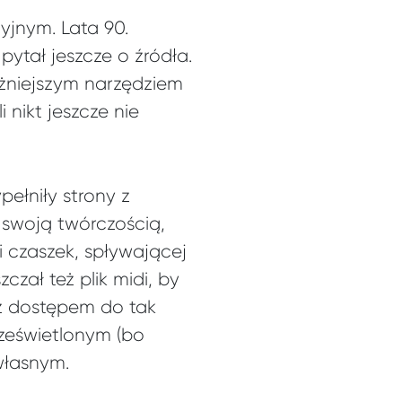
yjnym. Lata 90.
pytał jeszcze o źródła.
ażniejszym narzędziem
 nikt jeszcze nie
ełniły strony z
ę swoją twórczością,
 czaszek, spływającej
czał też plik midi, by
z dostępem do tak
ześwietlonym (bo
własnym.