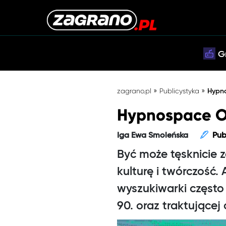
G
»
»
zagrano.pl
Publicystyka
Hypno
Hypnospace Out
Iga Ewa Smoleńska
Pub
Być może tęsknicie z
kulturę i twórczość.
wyszukiwarki często n
90. oraz traktujące