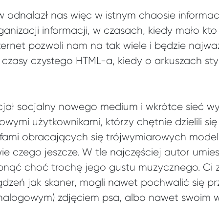
 odnalazł nas więc w istnym chaosie informac
anizacji informacji, w czasach, kiedy mało kto 
nternet pozwoli nam na tak wiele i będzie najw
o czasy czystego HTML-a, kiedy o arkuszach styli
jał socjalny nowego medium i wkrótce sieć wyp
wymi użytkownikami, którzy chętnie dzielili si
ami obracających się trójwymiarowych modeli
e czego jeszcze. W tle najczęściej autor umiesz
pnąć choć trochę jego gustu muzycznego. Ci 
zeń jak skaner, mogli nawet pochwalić się pr
alogowym) zdjęciem psa, albo nawet swoim 