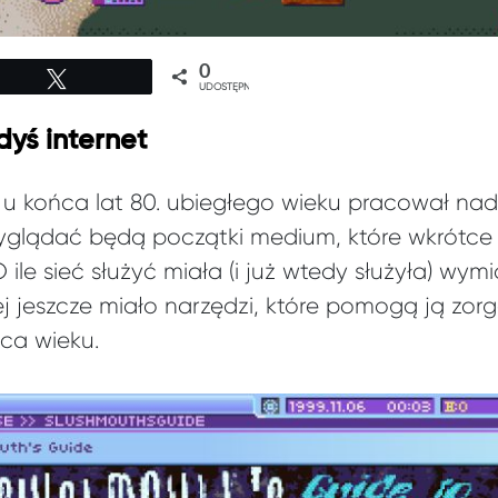
0
Tweetuj
UDOSTĘPNIEŃ
dyś internet
 u końca lat 80. ubiegłego wieku pracował nad
 wyglądać będą początki medium, które wkrótce 
le sieć służyć miała (i już wtedy służyła) wymia
j jeszcze miało narzędzi, które pomogą ją zor
ca wieku.