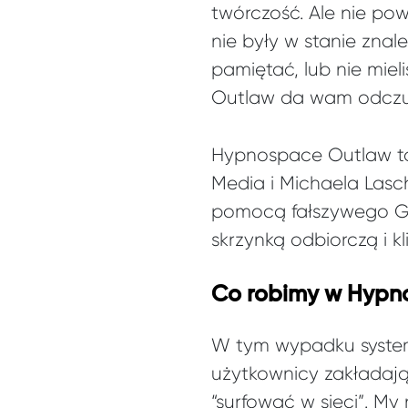
twórczość. Ale nie pow
nie były w stanie znale
pamiętać, lub nie mie
Outlaw da wam odczuć
Hypnospace Outlaw to 
Media i Michaela Lasch
pomocą fałszywego G
skrzynką odbiorczą i k
Co robimy w Hypn
W tym wypadku system,
użytkownicy zakładają
“surfować w sieci”. My