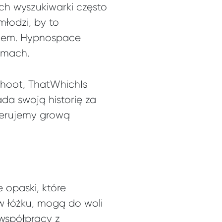
ych wyszukiwarki często
młodzi, by to
oblem. Hypnospace
omach.
shoot, ThatWhichIs
da swoją historię za
erujemy grową
 opaski, które
w łóżku, mogą do woli
 współpracy z