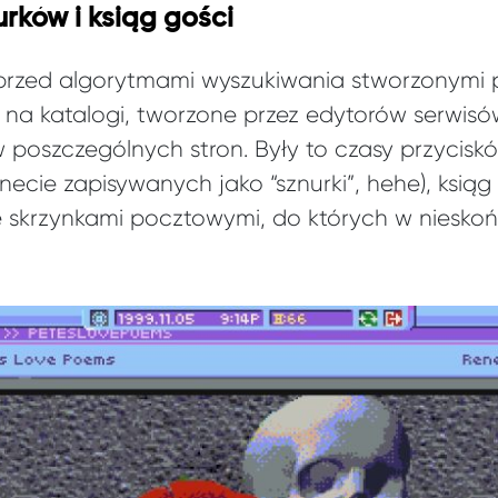
rków i ksiąg gości
 przed algorytmami wyszukiwania stworzonymi 
 na katalogi, tworzone przez edytorów serwisów
poszczególnych stron. Były to czasy przyciskó
rnecie zapisywanych jako “sznurki”, hehe), ksiąg
e skrzynkami pocztowymi, do których w niesko