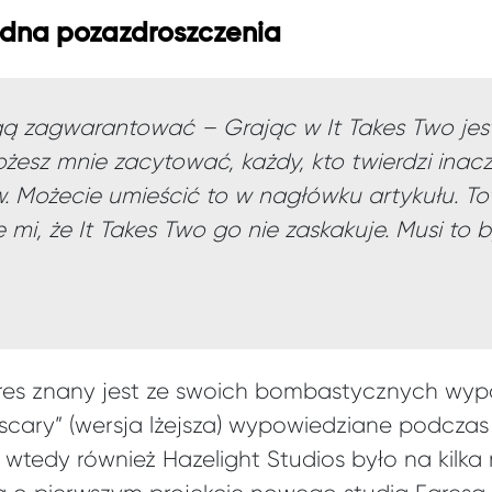
odna pozazdroszczenia
gą zagwarantować – Grając w It Takes Two jes
ożesz mnie zacytować, każdy, kto twierdzi inac
. Możecie umieścić to w nagłówku artykułu. Tot
mi, że It Takes Two go nie zaskakuje. Musi to 
res znany jest ze swoich bombastycznych wyp
cary” (wersja lżejsza) wypowiedziane podczas
 wtedy również Hazelight Studios było na kilka