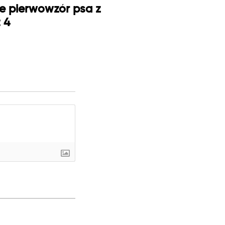
je pierwowzór psa z
t 4