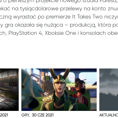
o pierwszym projekcie nowego studia Faresa, 
ekać na tysiącdolarowe przelewy na konto zn
czną wyrastać po premierze It Takes Two nicz
zy gra okazała się nużąca – produkcją, która p
h, PlayStation 4, Xboksie One i konsolach obec
 2021
GRY,
30 CZE 2021
AKTUALNO