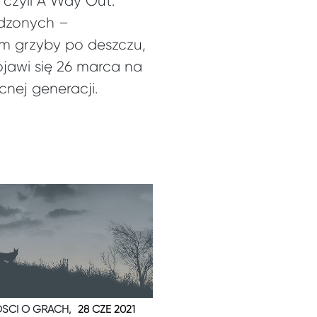
czyli A Way Out.
udzonych –
ym grzyby po deszczu,
ojawi się 26 marca na
nej generacji.
ŚCI O GRACH,
28 CZE 2021