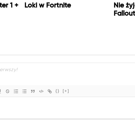
er 1 +
Loki w Fortnite
Nie ży
Fallou
{}
[+]