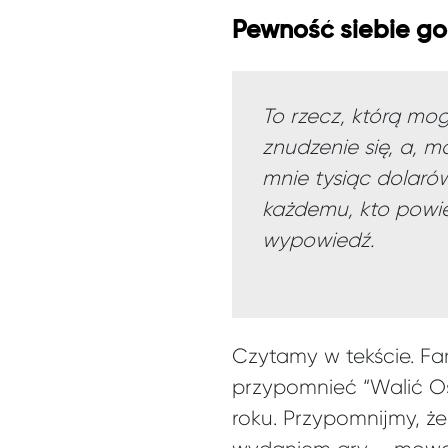
Pewność siebie g
To rzecz, którą mo
znudzenie się, a, m
mnie tysiąc dolarów
każdemu, kto powie 
wypowiedź.
Czytamy w tekście. Fa
przypomnieć “Walić Os
roku. Przypomnijmy, że