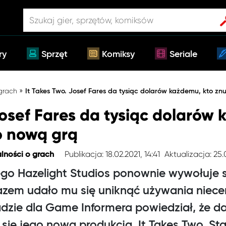
ry
Sprzęt
Komiksy
Seriale
»
 grach
It Takes Two. Josef Fares da tysiąc dolarów każdemu, kto zn
Josef Fares da tysiąc dolarów
o nową grą
Publikacja: 18.02.2021, 14:41
Aktualizacja: 25.
lności o grach
ego Hazelight Studios ponownie wywołuje 
azem udało mu się uniknąć używania niece
dzie dla Game Informera powiedział, że da
 się jego nową produkcją, It Takes Two. St