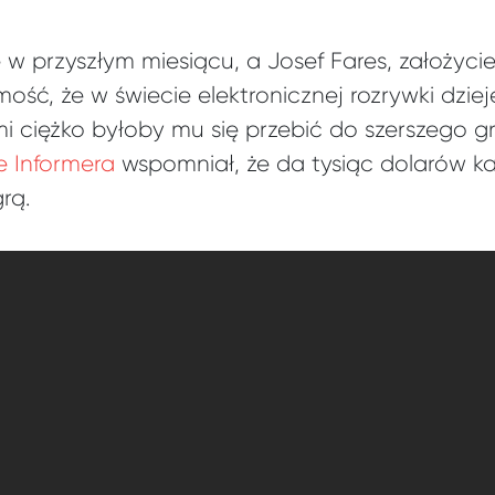
ę w przyszłym miesiącu, a Josef Fares, założyci
ść, że w świecie elektronicznej rozrywki dzieje
 ciężko byłoby mu się przebić do szerszego g
 Informera
wspomniał, że da tysiąc dolarów ka
rą.