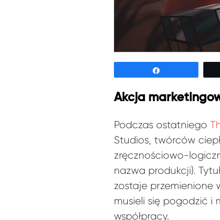
Udostępnij
Akcja marketingow
Podczas ostatniego
T
Studios, twórców ciep
zręcznościowo-logiczn
nazwa produkcji). Tyt
zostaje przemienione 
musieli się pogodzić
współpracy.