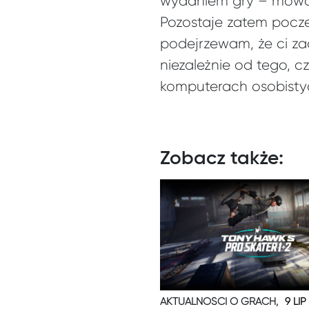
wydaniem gry – mowa 
Pozostaje zatem pocz
podejrzewam, że ci za
niezależnie od tego, c
komputerach osobistyc
Zobacz także:
AKTUALNOŚCI O GRACH,
9 LIP