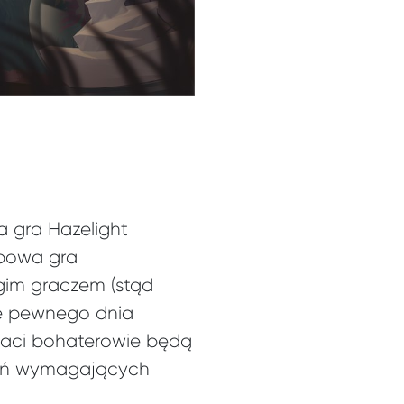
 gra Hazelight
ypowa gra
gim graczem (stąd
re pewnego dnia
staci bohaterowie będą
dań wymagających