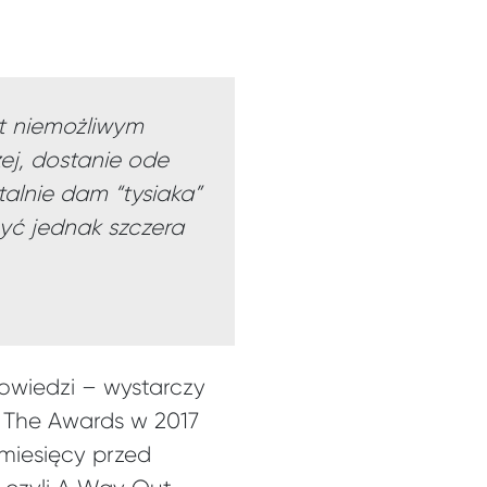
t niemożliwym
zej, dostanie ode
alnie dam “tysiaka”
być jednak szczera
owiedzi – wystarczy
 The Awards w 2017
 miesięcy przed