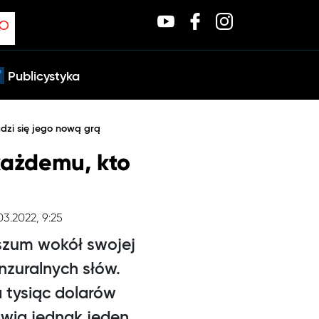
Publicystyka
udzi się jego nową grą
 każdemu, kto
03.2022, 9:25
szum wokół swojej
nzuralnych słów.
 tysiąc dolarów
awia jednak jeden