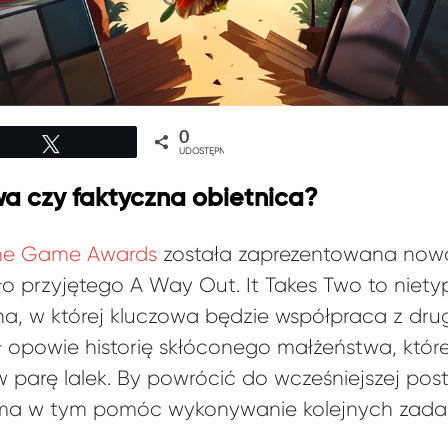
0
Tweetuj
UDOSTĘPNIEŃ
a czy faktyczna obietnica?
he Game Awards
została zaprezentowana nowa
ło przyjętego A Way Out. It Takes Two to niet
a, w której kluczowa będzie współpraca z dru
uł opowie historię skłóconego małżeństwa, któ
w parę lalek. By powrócić do wcześniejszej po
 i ma w tym pomóc wykonywanie kolejnych za