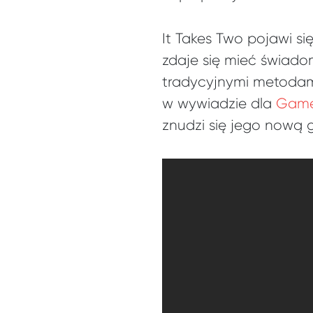
It Takes Two pojawi si
zdaje się mieć świadomo
tradycyjnymi metodami
w wywiadzie dla
Game
znudzi się jego nową g