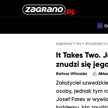
G
»
»
zagrano.pl
Gry
Aktualności o
It Takes Two. 
znudzi się jeg
Bartosz Witoszka
Aktua
Założyciel szwedzki
osoby, jednak tym r
Josef Fares w wywia
każdemu, kto znudzi