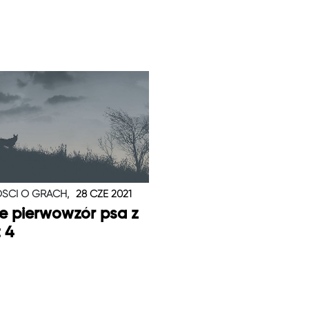
ŚCI O GRACH,
28 CZE 2021
je pierwowzór psa z
t 4