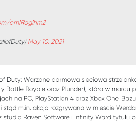
.com/omIRogihm2
allofDuty)
May 10, 2021
 of Duty: Warzone darmowa sieciowa strzelank
ty Battle Royale oraz Plunder), która w marcu 
ach na PC, PlayStation 4 oraz Xbox One. Bazuj
i stąd m.in. akcja rozgrywana w mieście Werda
studia Raven Software i Infinity Ward tytułu