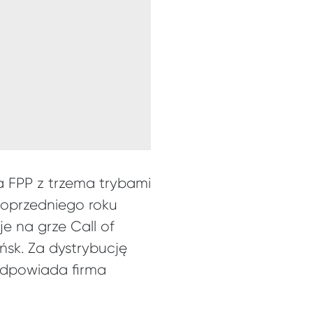
a FPP z trzema trybami
poprzedniego roku
e na grze Call of
ńsk. Za dystrybucję
 odpowiada firma