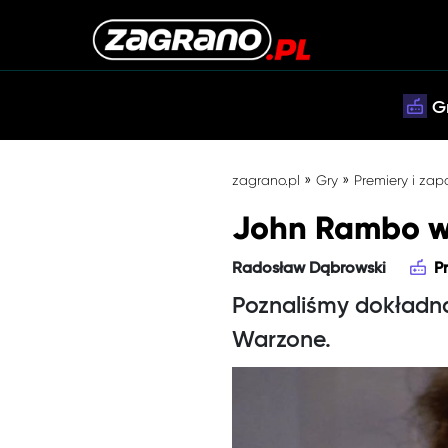
G
»
»
zagrano.pl
Gry
Premiery i zap
John Rambo w 
Radosław Dąbrowski
P
Poznaliśmy dokładną
Warzone.