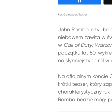
Udostępnij
Fot.
GameSpot/Twitter
John Rambo, czyli boha
niebawem zawita w świ
w
Call of Duty: Warzo
początku lat 80. wykr
najsłynniejszych ról w c
Na oficjalnym koncie 
krótki teaser, który 
charakterystyczny łuk
Rambo będzie mógł poj