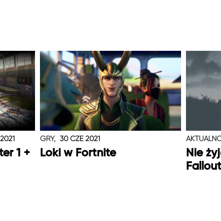
 2021
GRY,
30 CZE 2021
AKTUALNO
er 1 +
Loki w Fortnite
Nie ży
Fallou