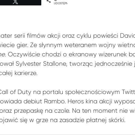
Tweetuj
UDOSTĘPNIEŃ
ter serii filmów akcji oraz cyklu powieści David
ecie gier. Ze słynnym weteranem wojny wietn
ne
. Oczywiście chodzi o ekranowy wizerunek bo
eował Sylvester Stallone, tworząc jednocześnie
ałej karierze.
Call of Duty na portalu społecznościowym Twit
zapowiada debiut Rambo. Heros kina akcji wypos
 oraz przepaskę na czole. Na ten moment nie w
awić się w grze na zasadzie płatnej skórki.