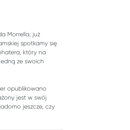
a Morrella, już
amskiej spotkamy się
hatera, który na
 jedną ze swoich
ter opublikowano
ażony jest w swój
iadomo jeszcze, czy