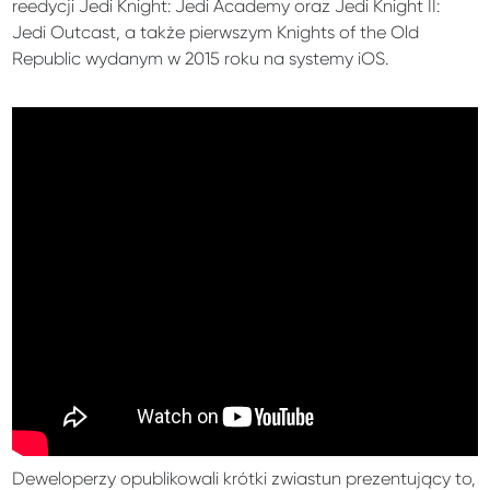
reedycji Jedi Knight: Jedi Academy oraz Jedi Knight II:
Jedi Outcast, a także pierwszym Knights of the Old
Republic wydanym w 2015 roku na systemy iOS.
Deweloperzy opublikowali krótki zwiastun prezentujący to,