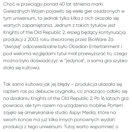
Choć w przeciągu ponad 40 lat istnienia marki
Gwiezdnych Wojen pojawiło się wiele gier osadzonych w
tym uniwersum, to jednak tylko kilka z nich okazało się
wartych zapamiętania. Jednym z takich tytułów jest
Knights of the Old Republic 2, erpeg będący kontynuacją
produkcji z 2003 roku stworzonej przez BioWare. Za
“dwójkę” odpowiedzialne było Obsidian Entertainment i
pod wieloma względami tytuł miał przewyższać to, czego
można było doświadczyć w “jedynce”, a sama gra szybko
stała się kultowa.
Tak samo kultowa jak jej błędy – produkcja ukazała się
raptem rok po debiucie oryginału, co znacząco odbiło się
na działaniu Knights of the Old Republic 2. Po 16 latach gra
powraca, ale tym razem na urządzenia mobilne. Portem
zajęło się amerykańskie studio Aspyr Media, które na
swoim koncie ma już kilka innych ponownych wydań
produkcji z tego uniwersum. Tutaj warto wspomnieć o