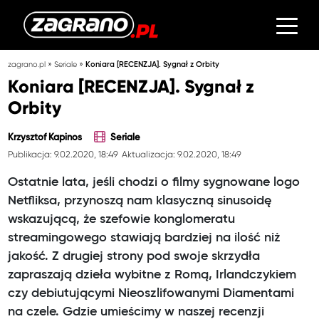
»
»
zagrano.pl
Seriale
Koniara [RECENZJA]. Sygnał z Orbity
Koniara [RECENZJA]. Sygnał z
Orbity
Krzysztof Kapinos
Seriale
Publikacja: 9.02.2020, 18:49
Aktualizacja: 9.02.2020, 18:49
Ostatnie lata, jeśli chodzi o filmy sygnowane logo
Netfliksa, przynoszą nam klasyczną sinusoidę
wskazującą, że szefowie konglomeratu
streamingowego stawiają bardziej na ilość niż
jakość. Z drugiej strony pod swoje skrzydła
zapraszają dzieła wybitne z Romą, Irlandczykiem
czy debiutującymi Nieoszlifowanymi Diamentami
na czele. Gdzie umieścimy w naszej recenzji