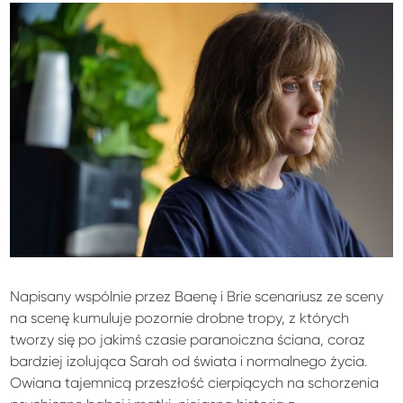
Napisany wspólnie przez Baenę i Brie scenariusz ze sceny
na scenę kumuluje pozornie drobne tropy, z których
tworzy się po jakimś czasie paranoiczna ściana, coraz
bardziej izolująca Sarah od świata i normalnego życia.
Owiana tajemnicą przeszłość cierpiących na schorzenia