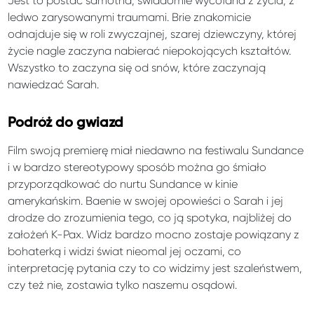
Jest to postać samotna, świadomie wycofana z życia, z
ledwo zarysowanymi traumami. Brie znakomicie
odnajduje się w roli zwyczajnej, szarej dziewczyny, której
życie nagle zaczyna nabierać niepokojących kształtów.
Wszystko to zaczyna się od snów, które zaczynają
nawiedzać Sarah.
Podróż do gwiazd
Film swoją premierę miał niedawno na festiwalu Sundance
i w bardzo stereotypowy sposób można go śmiało
przyporządkować do nurtu Sundance w kinie
amerykańskim. Baenie w swojej opowieści o Sarah i jej
drodze do zrozumienia tego, co ją spotyka, najbliżej do
założeń K-Pax. Widz bardzo mocno zostaje powiązany z
bohaterką i widzi świat nieomal jej oczami, co
interpretację pytania czy to co widzimy jest szaleństwem,
czy też nie, zostawia tylko naszemu osądowi.