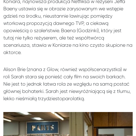
Koniara, najnowsza produkcja Netfliksa w reżyserii Jeffa
Baeny ustawia się w obrazie zarysowanym we wstępie
gdzieś na środku, nieustannie lawirując pomiędzy
wtorkową propozycją dawnego TVP, a ciekawą
opowieścią o szaleństwie. Baena (Godzinki), który jest
tutaj nie tylko reżyserem, ale też współtwórcą
scenariusza, stawia w Koniarze na kino czysto skupione na
aktorce.
Alison Brie (znana z Glow, również współscenarzystka) w
roli Sarah stara się ponieść cały film na swoich barkach.
Nie jest to jednak łatwa rola ze względu na samą postać
głównej bohaterki. Sarah jest niewyróżniającą się z tłumu,
lekko nieśmiałą trzydziestoparolatką.