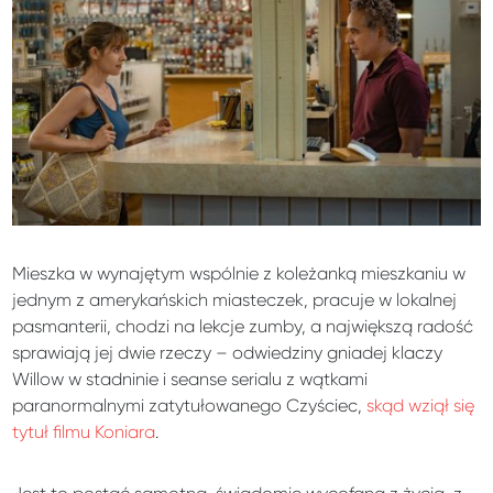
Mieszka w wynajętym wspólnie z koleżanką mieszkaniu w
jednym z amerykańskich miasteczek, pracuje w lokalnej
pasmanterii, chodzi na lekcje zumby, a największą radość
sprawiają jej dwie rzeczy – odwiedziny gniadej klaczy
Willow w stadninie i seanse serialu z wątkami
paranormalnymi zatytułowanego Czyściec,
skąd wziął się
tytuł filmu Koniara
.