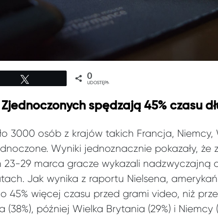
0
Tweetuj
UDOSTĘPNIEŃ
Zjednoczonych spędzają 45% czasu dł
o 3000 osób z krajów takich Francja, Niemcy, W
dnoczone. Wyniki jednoznacznie pokazały, że
 23-29 marca gracze wykazali nadzwyczajną 
tach. Jak wynika z raportu Nielsena, ameryka
o 45% więcej czasu przed grami video, niż pr
 (38%), później Wielka Brytania (29%) i Niemcy 