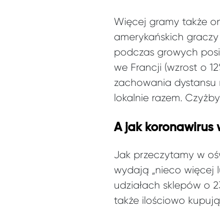
Więcej gramy także onl
amerykańskich graczy s
podczas growych posie
we Francji (wzrost o 
zachowania dystansu m
lokalnie razem. Czyżb
A jak koronawirus 
Jak przeczytamy w ośw
wydają „nieco więcej 
udziałach sklepów o 23
także ilościowo kupują