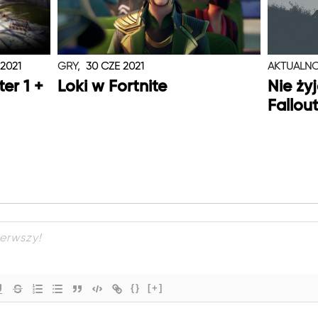
 2021
GRY,
30 CZE 2021
AKTUALNO
er 1 +
Loki w Fortnite
Nie ży
Fallou
{}
[+]