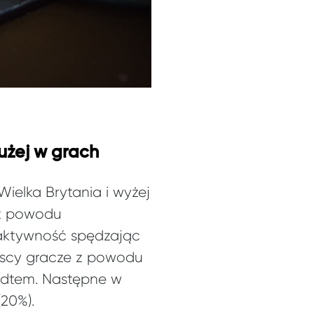
użej w grach
ielka Brytania i wyżej
 z powodu
aktywność spędzając
ńscy gracze z powodu
zedtem. Następne w
(20%).