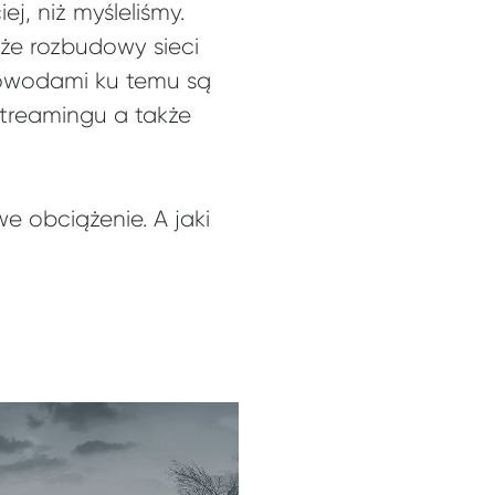
j, niż myśleliśmy.
kże rozbudowy sieci
Powodami ku temu są
streamingu a także
e obciążenie. A jaki