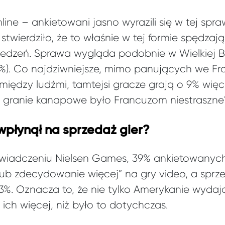
ine – ankietowani jasno wyrazili się w tej spra
twierdziło, że to właśnie w tej formie spędzają
dzeń. Sprawa wygląda podobnie w Wielkiej Bryt
12%). Co najdziwniejsze, mimo panujących we Fr
iędzy ludźmi, tamtejsi gracze grają o 9% więc
y granie kanapowe było Francuzom niestraszne
wpłynął na sprzedaż gier?
iadczeniu Nielsen Games, 39% ankietowanych 
lub zdecydowanie więcej” na gry video, a sprz
%. Oznacza to, że nie tylko Amerykanie wydają
 ich więcej, niż było to dotychczas.