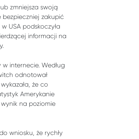
lub zmniejsza swoją
 bezpieczniej zakupić
yk w USA podskoczyła
erdzącej informacji na
y.
y w internecie. Według
Twitch odnotował
 wykazała, że co
atystyk Amerykanie
 wynik na poziomie
o wniosku, że rychły