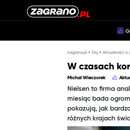
G
»
»
zagrano.pl
Gry
Aktualności o
W czasach kor
Michał Wieczorek
Aktu
Nielsen to firma ana
miesiąc bada ogrom
pokazują, jak bardz
różnych krajach świa