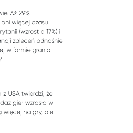
wie. Aż 29%
 oni więcej czasu
anii (wzrost o 17%) i
ancji zaleceń odnośnie
ej w formie grania
?
z USA twierdzi, że
edaż gier wzrosła w
 więcej na gry, ale