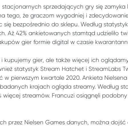
ów stacjonarnych sprzedających gry się zamyka 
wina tego, że graczom wygodniej i zdecydowanie
ąc się bezpośrednio do sklepu. Według statyst
ch. Aż 42% ankietowanych stamtąd udzieliło twi
upów gier formie digital w czasie kwarantann
 i kupujemy gier, ale także więcej ich oglądam
wnież statystyk Stream Hatchet i StreamLabs 
 w pierwszym kwartale 2020. Ankieta Nielsena
 badanych krajach ogląda streamy. Według st
 więcej streamów. Francuzi osiągnęli podobny
ch przez Nielsen Games danych, można dojść d