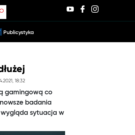
Publicystyka
łużej
4.2021, 18:32
anżą gamingową co
jnowsze badania
k wygląda sytuacja w