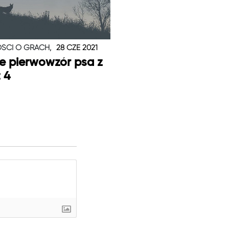
ŚCI O GRACH,
28 CZE 2021
je pierwowzór psa z
t 4