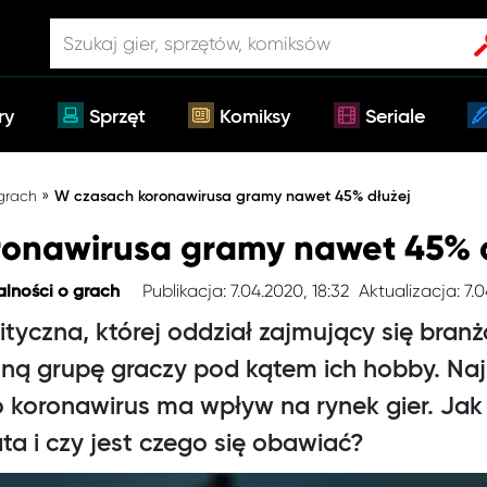
ry
Sprzęt
Komiksy
Seriale
»
 grach
W czasach koronawirusa gramy nawet 45% dłużej
onawirusa gramy nawet 45% d
Publikacja: 7.04.2020, 18:32
Aktualizacja: 7.0
alności o grach
lityczna, której oddział zajmujący się br
ną grupę graczy pod kątem ich hobby. Na
o koronawirus ma wpływ na rynek gier. Ja
ta i czy jest czego się obawiać?