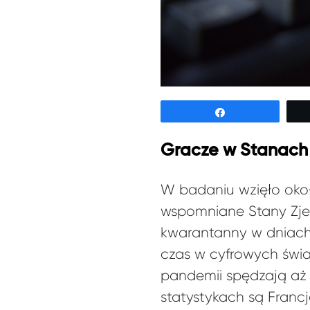
Udostępnij
Gracze w Stanach 
W badaniu wzięło okoł
wspomniane Stany Zje
kwarantanny w dniach
czas w cyfrowych świa
pandemii spędzają aż 
statystykach są Francja