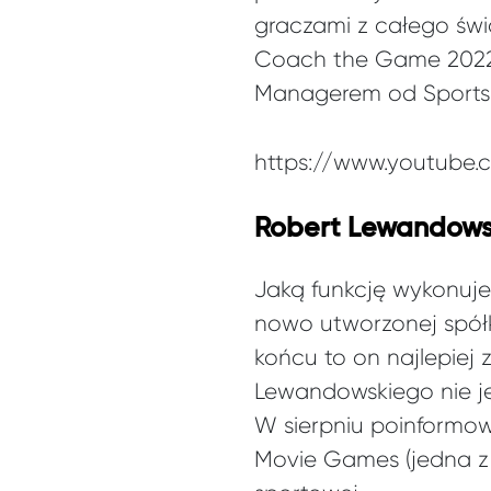
graczami z całego św
Coach the Game 2022 w
Managerem od Sports I
https://www.youtube.
Robert Lewandows
Jaką funkcję wykonuje
nowo utworzonej spółk
końcu to on najlepiej 
Lewandowskiego nie je
W sierpniu poinformo
Movie Games (jedna z 