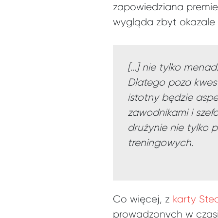
zapowiedziana premie
wygląda zbyt okazale 
[…] nie tylko menad
Dlatego poza kwesti
istotny będzie aspe
zawodnikami i szef
drużynie nie tylko
treningowych.
Co więcej, z
karty St
prowadzonych w czasi