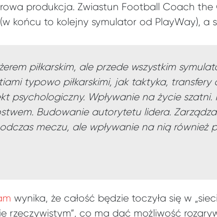
rowa produkcja. Zwiastun Football Coach the
(w końcu to kolejny symulator od PlayWay), a 
żerem piłkarskim, ale przede wszystkim symulat
ami typowo piłkarskimi, jak taktyka, transfery 
kt psychologiczny. Wpływanie na życie szatni. 
ostwem. Budowanie autorytetu lidera. Zarządz
 podczas meczu, ale wpływanie na nią również p
eam
wynika, że całość będzie toczyła się w „sie
e rzeczywistym”, co ma dać możliwość rozgryw