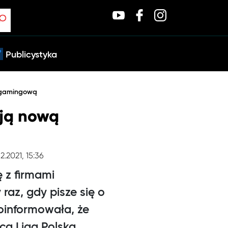
Publicystyka
 gamingową
ją nową
12.2021, 15:36
ę z firmami
raz, gdy pisze się o
oinformowała, że
cą Liga Polska