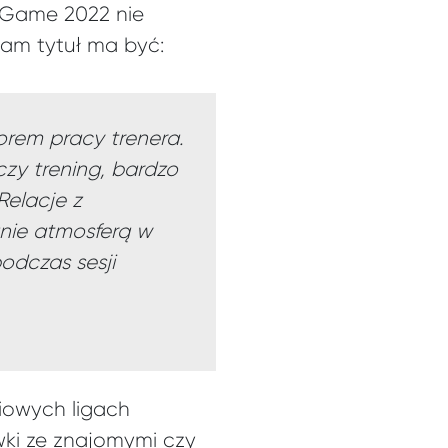
 Game 2022 nie
sam tytuł ma być:
orem pracy trenera.
czy trening, bardzo
Relacje z
anie atmosferą w
odczas sesji
ciowych ligach
ki ze znajomymi czy