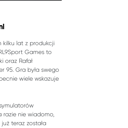
mi
ilku lat z produkcji
 RL9Sport Games to
i oraz Rafał
r 95. Gra była swego
obecnie wiele wskazuje
 symulatorów
 razie nie wiadomo,
już teraz została