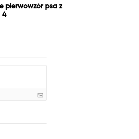
je pierwowzór psa z
t 4