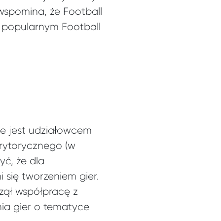
pomina, że Football
ż popularnym Football
że jest udziałowcem
erytorycznego (w
yć, że dla
 się tworzeniem gier.
ął współpracę z
ia gier o tematyce