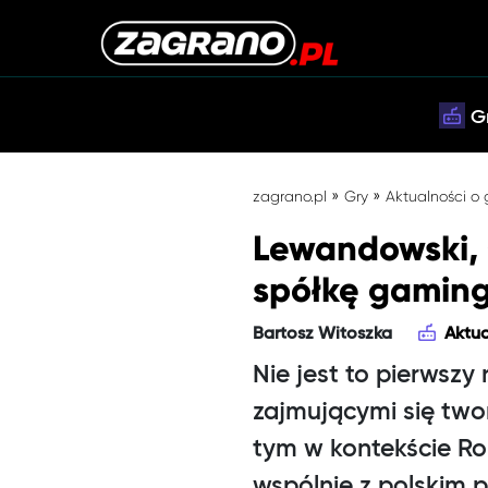
G
»
»
zagrano.pl
Gry
Aktualności o
Lewandowski,
spółkę gamin
Bartosz Witoszka
Aktua
Nie jest to pierwszy
zajmującymi się twor
tym w kontekście R
wspólnie z polskim 