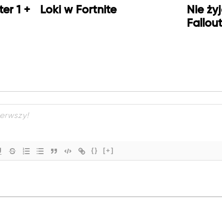
er 1 +
Loki w Fortnite
Nie ży
Fallou
{}
[+]