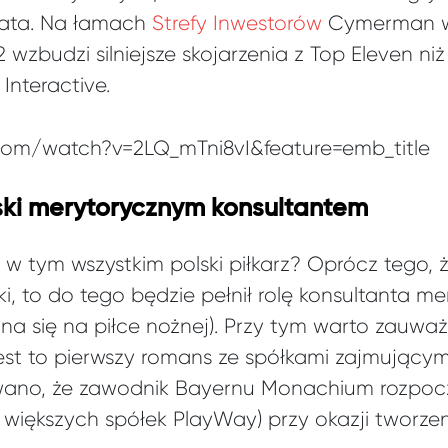
iata. Na łamach
Strefy Inwestorów
Cymerman ws
zbudzi silniejsze skojarzenia z Top Eleven ni
nteractive.
com/watch?v=2LQ_mTni8vI&feature=emb_title
ki merytorycznym konsultantem
 w tym wszystkim polski piłkarz? Oprócz tego, 
i, to do tego będzie pełnił rolę konsultanta m
zna się na piłce nożnej). Przy tym warto zauważ
st to pierwszy romans ze spółkami zajmującymi
wano, że zawodnik Bayernu Monachium rozpocz
większych spółek PlayWay) przy okazji tworzen