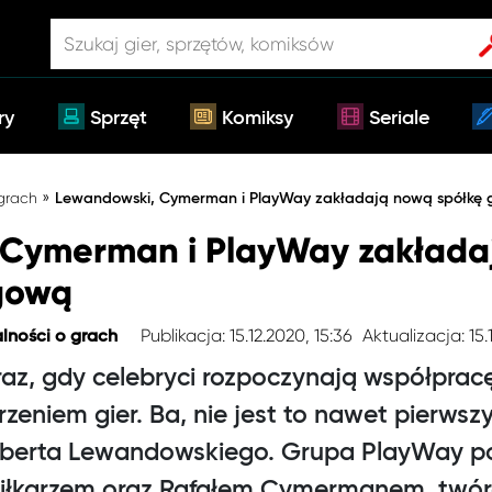
ry
Sprzęt
Komiksy
Seriale
»
 grach
Lewandowski, Cymerman i PlayWay zakładają nową spółkę
 Cymerman i PlayWay zakłada
gową
Publikacja: 15.12.2020, 15:36
Aktualizacja: 15.
lności o grach
 raz, gdy celebryci rozpoczynają współprac
zeniem gier. Ba, nie jest to nawet pierwszy 
oberta Lewandowskiego. Grupa PlayWay p
piłkarzem oraz Rafałem Cymermanem, twór