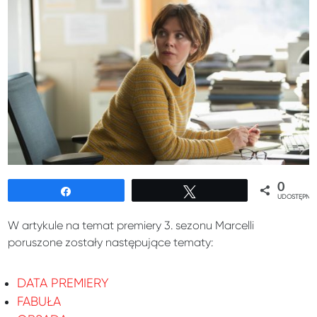
0
Udostępnij
Tweetuj
UDOSTĘPNIE
W artykule na temat premiery 3. sezonu Marcelli
poruszone zostały następujące tematy:
DATA PREMIERY
FABUŁA