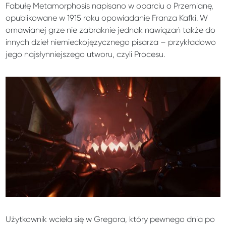
Fabułę Metamorphosis napisano w oparciu o Przemianę,
opublikowane w 1915 roku opowiadanie Franza Kafki. W
omawianej grze nie zabraknie jednak nawiązań także do
innych dzieł niemieckojęzycznego pisarza – przykładowo
jego najsłynniejszego utworu, czyli Procesu.
Użytkownik wciela się w Gregora, który pewnego dnia po