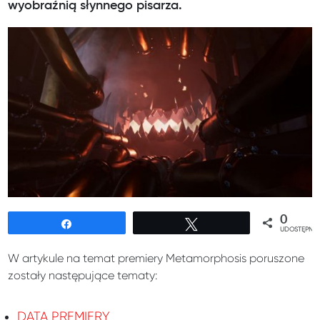
wyobraźnią słynnego pisarza.
0
Udostępnij
Tweetuj
UDOSTĘPNIE
W artykule na temat premiery Metamorphosis poruszone
zostały następujące tematy:
DATA PREMIERY