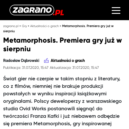
»
»
»
zagrano.pl
Gry
Aktualności o grach
Metamorphosis. Premiera gry już w
sierpniu
Metamorphosis. Premiera gry już w
sierpniu
Radosław Dąbrowski
Aktualności o grach
Publikacja: 31.07.2020, 15:47
Aktualizacja: 31.07.2020, 15:47
Świat gier nie czerpie w takim stopniu z literatury,
co z filmów, niemniej nie brakuje produkcji
powstałych w wyniku inspiracji książkowymi
oryginałami. Polscy deweloperzy z warszawskiego
studia Ovid Works postanowili sięgnąć do
twórczości Franza Kafki i już niebawem odbędzie
się premiera Metamorphosis, gry inspirowanej