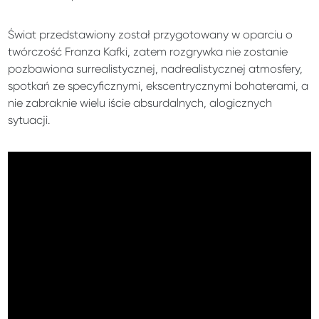
Świat przedstawiony został przygotowany w oparciu o
twórczość Franza Kafki, zatem rozgrywka nie zostanie
pozbawiona surrealistycznej, nadrealistycznej atmosfery,
spotkań ze specyficznymi, ekscentrycznymi bohaterami, a
nie zabraknie wielu iście absurdalnych, alogicznych
sytuacji.