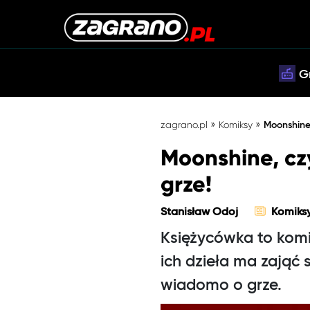
G
»
»
zagrano.pl
Komiksy
Moonshine
Moonshine, cz
grze!
Stanisław Odoj
Komiks
Księżycówka to komik
ich dzieła ma zająć 
wiadomo o grze.