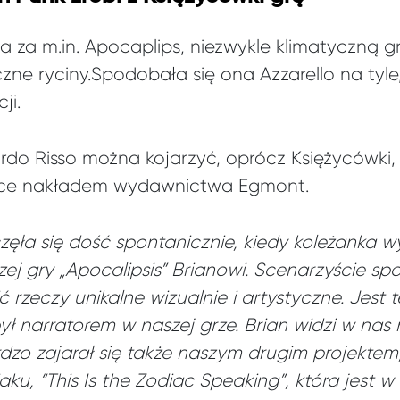
za m.in. Apocaplips, niezwykle klimatyczną 
ne ryciny.Spodobała się ona Azzarello na tyle,
ji.
ardo Risso można kojarzyć, oprócz Księżycówki,
olsce nakładem wydawnictwa Egmont.
ęła się dość spontanicznie, kiedy koleżanka w
j gry „Apocalipsis” Brianowi. Scenarzyście spo
ć rzeczy unikalne wizualnie i artystyczne. Jes
był narratorem w naszej grze. Brian widzi w nas 
ardzo zajarał się także naszym drugim projekte
ku, “This Is the Zodiac Speaking”, która jest 