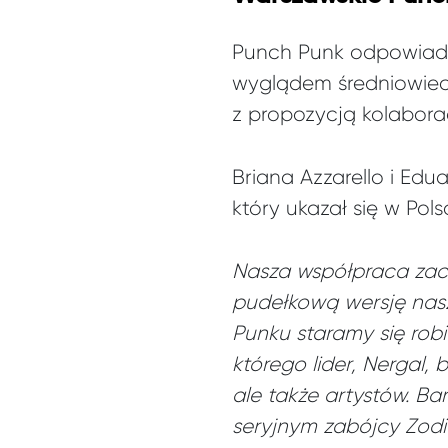
Punch Punk odpowiada 
wyglądem średniowiecz
z propozycją kolaborac
Briana Azzarello i Edu
który ukazał się w P
Nasza współpraca zacz
pudełkową wersję nasze
Punku staramy się robi
którego lider, Nergal, 
ale także artystów. B
seryjnym zabójcy Zodia