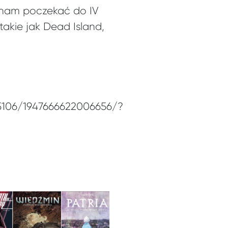
 nam poczekać do IV
akie jak Dead Island,
5106/1947666622006656/?