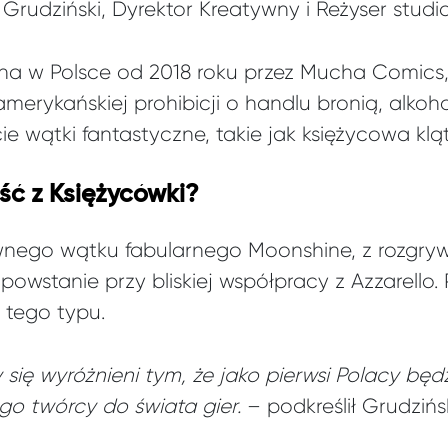
f Grudziński, Dyrektor Kreatywny i Reżyser stu
a w Polsce od 2018 roku przez Mucha Comics,
rykańskiej prohibicji o handlu bronią, alkoho
ie wątki fantastyczne, takie jak księżycowa klą
ść z Księżycówki?
wnego wątku fabularnego Moonshine, z rozgry
powstanie przy bliskiej współpracy z Azzarello
r tego typu.
 się wyróżnieni tym, że jako pierwsi Polacy bę
go twórcy do świata gier.
– podkreślił Grudzińsk