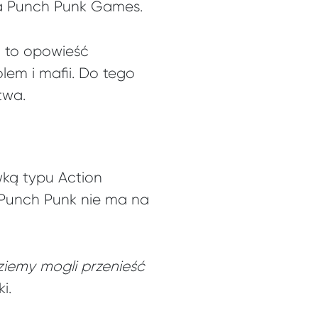
dia Punch Punk Games.
 to opowieść
lem i mafii. Do tego
twa.
wką typu Action
. Punch Punk nie ma na
dziemy mogli przenieść
i.