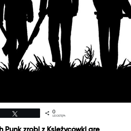
0
Tweetuj
UDOSTĘPNIEŃ
 Punk zrobi z Księżycówki grę