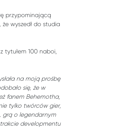
grę przypominającą
 że wyszedł do studia
 z tytułem 100 naboi,
ysłała na moją prośbę
dobało się, że w
t też fanem Behemotha,
nie tylko twórców gier,
m, grą o legendarnym
w trakcie developmentu