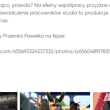
jąco, prawda? Na efekty współpracy przyjdzie
oświadczenie pracowników studia to produkcje t
Cop.
y Przemka Pawełka na fejsie:
.com/655693324537332/photos/a.65604891783