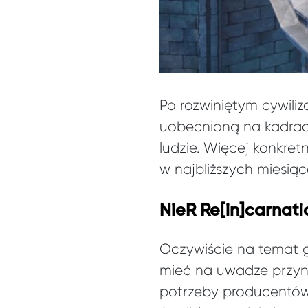
Po rozwiniętym cywiliza
uobecnioną na kadrach 
ludzie. Więcej konkret
w najbliższych miesiąc
NieR Re[in]carnati
Oczywiście na temat g
mieć na uwadze przyna
potrzeby producentów