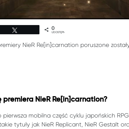
0
Tweetuj
UDOSTĘPNIEŃ
remiery NieR Re[in]carnation poruszone został
ę premiera NieR Re[in]carnation?
o pierwsza mobilna część cyklu japońskich RPG
akie tytuły jak NieR Replicant, NieR Gestalt or