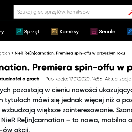
ry
Sprzęt
Komiksy
Seriale
»
 grach
NieR Re[in]carnation. Premiera spin-offu w przyszłym roku
nation. Premiera spin-offu w 
Publikacja: 17.07.2020, 14:56
Aktualizacja:
ktualności o grach
nych pozostają w cieniu nowości ukazujący
h tytułach mówi się jednak więcej niż o poz
 wzbudzają większe zainteresowanie. Szans
 NieR Re[in]carnation – to nowa, mobilna 
-ów akcji.