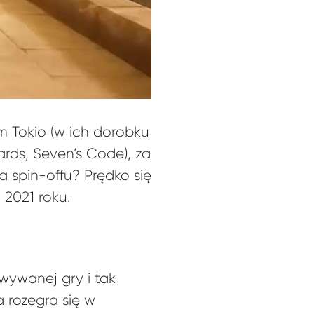
m Tokio (w ich dorobku
rds, Seven’s Code), za
 spin-offu? Prędko się
 2021 roku.
ywanej gry i tak
 rozegra się w