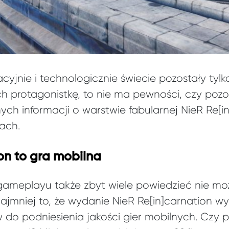
cyjnie i technologicznie świecie pozostały tylk
protagonistkę, to nie ma pewności, czy pozost
nych informacji o warstwie fabularnej NieR Re
ach.
on to gra mobilna
ameplayu także zbyt wiele powiedzieć nie mo
jmniej to, że wydanie NieR Re[in]carnation wy
 do podniesienia jakości gier mobilnych. Czy