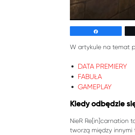
Udostępnij
W artykule na temat p
DATA PREMIERY
FABUŁA
GAMEPLAY
Kiedy odbędzie si
NieR Re[in]carnation t
tworzą między innymi t