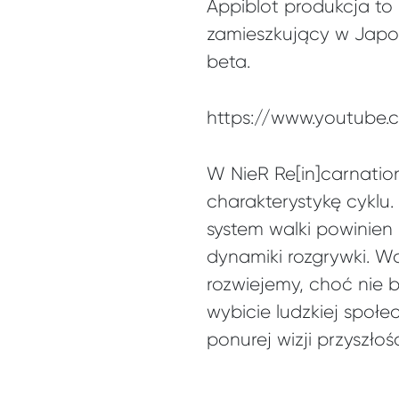
Appiblot produkcja to 
zamieszkujący w Japon
beta.
https://www.youtube
W NieR Re[in]carnatio
charakterystykę cykl
system walki powinien
dynamiki rozgrywki. Wą
rozwiejemy, choć nie b
wybicie ludzkiej społe
ponurej wizji przyszłośc