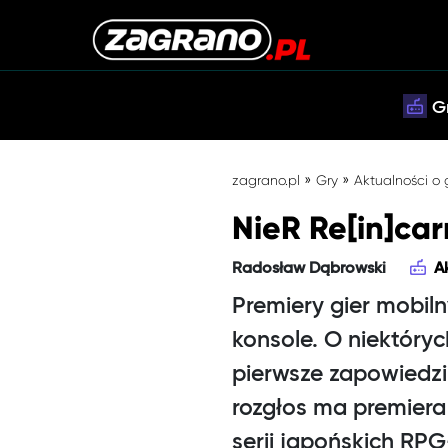
G
»
»
zagrano.pl
Gry
Aktualności o
NieR Re[in]car
Radosław Dąbrowski
A
Premiery gier mobil
konsole. O niektóryc
pierwsze zapowiedzi
rozgłos ma premiera
serii japońskich RPG