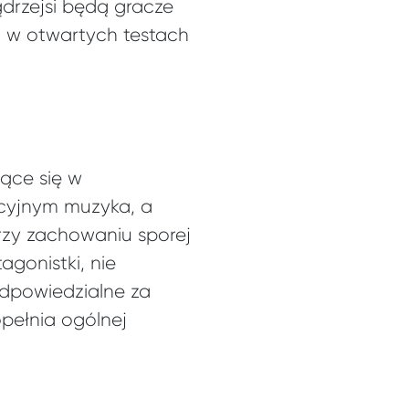
ądrzejsi będą gracze
u w otwartych testach
ące się w
ocyjnym muzyka, a
rzy zachowaniu sporej
agonistki, nie
odpowiedzialne za
opełnia ogólnej