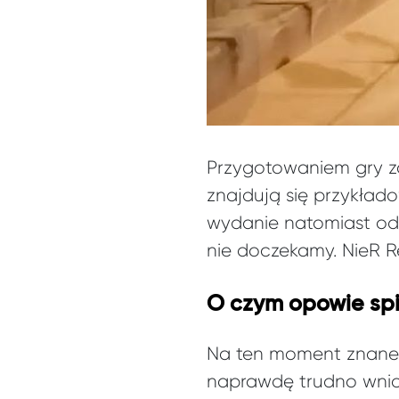
Przygotowaniem gry za
znajdują się przykład
wydanie natomiast odp
nie doczekamy. NieR Re
O czym opowie spi
Na ten moment znane 
naprawdę trudno wnio