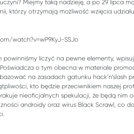
uczyni? Miejmy taką nadzieję, a po 29 lipca m
ii, którzy otrzymają możliwość wzięcia udział
.com/watch?v=wP9KyJ-SSJo
n powinniśmy liczyć na pewne elementy, wpisuj
u. Poświadcza o tym obecna w materiale prom
 bazować na zasadach gatunku hack’n’slash p
tpliwości, kto będzie przeciwnikiem naszej prot
rakuje nieoficjalnych spekulacji, że będą nim 
czności androidy oraz wirus Black Scrawl, co d
i.