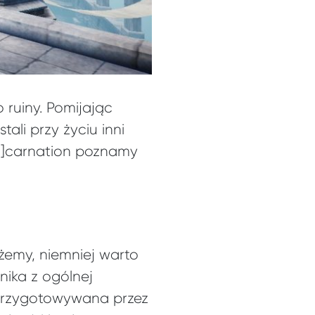
o ruiny. Pomijając
ali przy życiu inni
[in]carnation poznamy
żemy, niemniej warto
nika z ogólnej
 przygotowywana przez