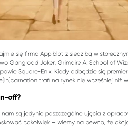
jmie się firma Appiblot z siedzibą w stołeczny
owo Gangroad Joker, Grimoire A: School of Wiza
owie Square-Enix. Kiedy odbędzie się premiera
[in]carnation trafi na rynek nie wcześniej niż w
n-off?
nam są jedynie poszczególne ujęcia z opracow
skować cokolwiek – wiemy na pewno, że akcja