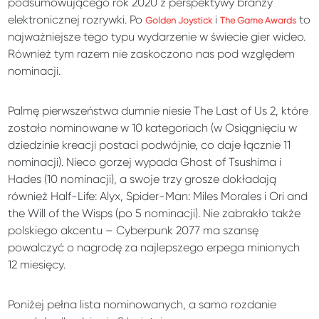
podsumowującego rok 2020 z perspektywy branży
elektronicznej rozrywki. Po
i
to
Golden Joystick
The Game Awards
najważniejsze tego typu wydarzenie w świecie gier wideo.
Również tym razem nie zaskoczono nas pod względem
nominacji.
Palmę pierwszeństwa dumnie niesie The Last of Us 2, które
zostało nominowane w 10 kategoriach (w Osiągnięciu w
dziedzinie kreacji postaci podwójnie, co daje łącznie 11
nominacji). Nieco gorzej wypada Ghost of Tsushima i
Hades (10 nominacji), a swoje trzy grosze dokładają
również Half-Life: Alyx, Spider-Man: Miles Morales i Ori and
the Will of the Wisps (po 5 nominacji). Nie zabrakło także
polskiego akcentu – Cyberpunk 2077 ma szansę
powalczyć o nagrodę za najlepszego erpega minionych
12 miesięcy.
Poniżej pełna lista nominowanych, a samo rozdanie