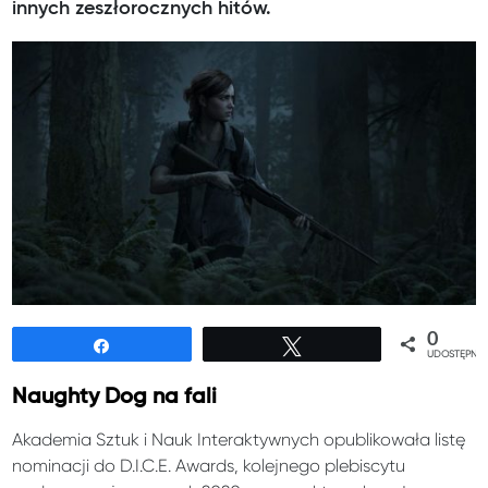
innych zeszłorocznych hitów.
0
Udostępnij
Tweetuj
UDOSTĘPNIE
Naughty Dog na fali
Akademia Sztuk i Nauk Interaktywnych opublikowała listę
nominacji do D.I.C.E. Awards, kolejnego plebiscytu