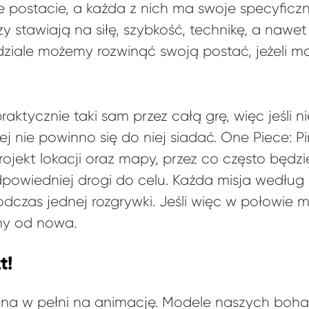
 postacie, a każda z nich ma swoje specyficz
y stawiają na siłę, szybkość, technikę, a nawet
zdziale możemy rozwinąć swoją postać, jeżeli
raktycznie taki sam przez całą grę, więc jeśli nie
j nie powinno się do niej siadać. One Piece: P
projekt lokacji oraz mapy, przez co często będ
powiedniej drogi do celu. Każda misja według
dczas jednej rozgrywki. Jeśli więc w połowie mi
my od nowa.
t!
wana w pełni na animację. Modele naszych boh