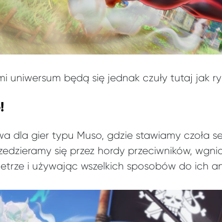
i uniwersum będą się jednak czuły tutaj jak r
!
wa dla gier typu Muso, gdzie stawiamy czoła s
edzieramy się przez hordy przeciwników, wgnia
etrze i używając wszelkich sposobów do ich anih