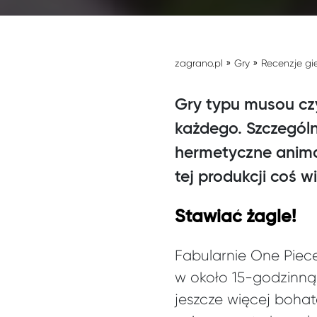
»
»
zagrano.pl
Gry
Recenzje gi
Gry typu musou czy
każdego. Szczególn
hermetyczne anima
tej produkcji coś w
Stawiać żagle!
Fabularnie One Piec
w około 15-godzinną 
jeszcze więcej bohat