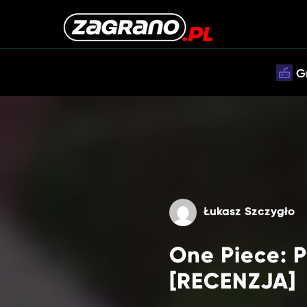
G
Łukasz Szczygło
One Piece: P
[RECENZJA]