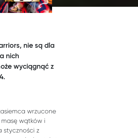
riors, nie są dla
a nich
może wyciągnąć z
4.
 tasiemca wrzucone
o masę wątków i
a styczności z