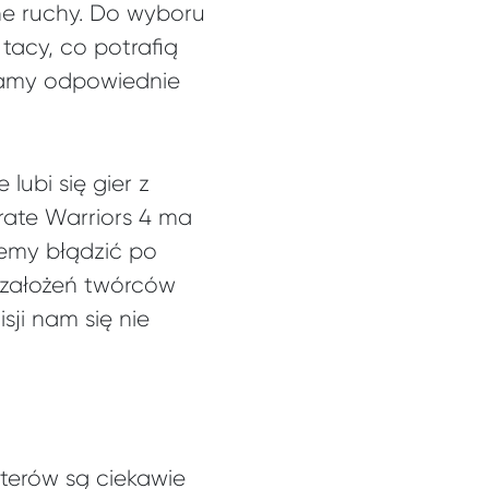
ne ruchy. Do wyboru
 tacy, co potrafią
 mamy odpowiednie
 lubi się gier z
irate Warriors 4 ma
ziemy błądzić po
 założeń twórców
sji nam się nie
aterów są ciekawie