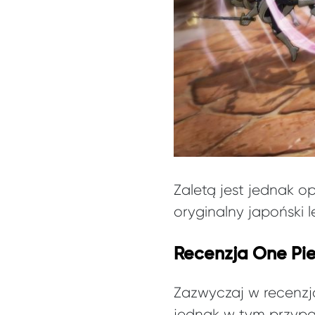
Zaletą jest jednak o
oryginalny japoński 
Recenzja One Pie
Zazwyczaj w recenzj
jednak w tym przyp