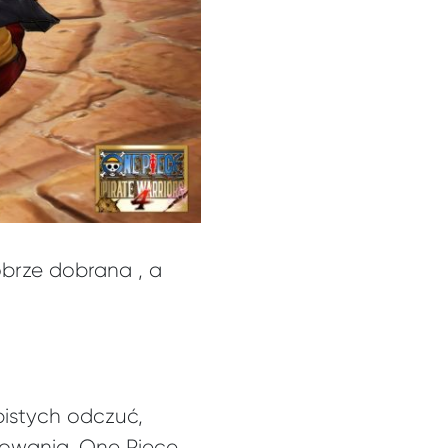
obrze dobrana , a
istych odczuć,
owania. One Piece