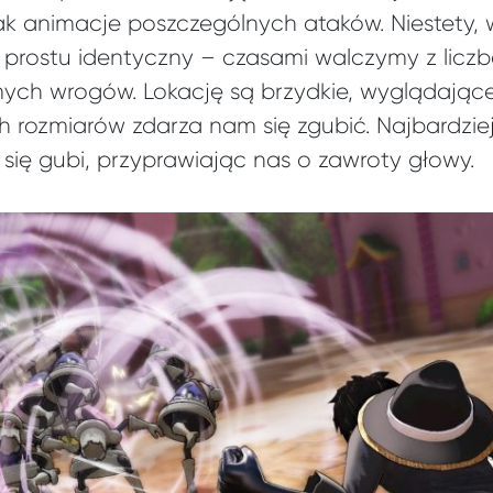
jak animacje poszczególnych ataków. Niestety,
o prostu identyczny – czasami walczymy z licz
mych wrogów. Lokację są brzydkie, wyglądając
h rozmiarów zdarza nam się zgubić. Najbardzi
 się gubi, przyprawiając nas o zawroty głowy.