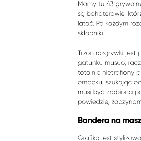
Mamy tu 43 grywalne
są bohaterowie, którz
latać. Po każdym ro
składniki.
Trzon rozgrywki jest p
gatunku musuo, racze
totalnie nietrafiony 
omacku, szukając od
musi być zrobiona po
powiedzie, zaczyna
Bandera na masz
Grafika jest stylizo