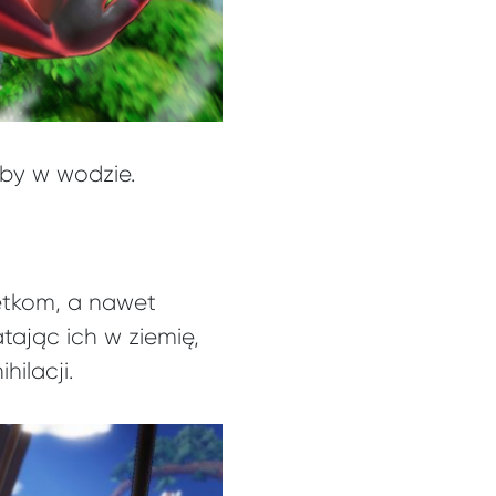
yby w wodzie.
etkom, a nawet
tając ich w ziemię,
ilacji.