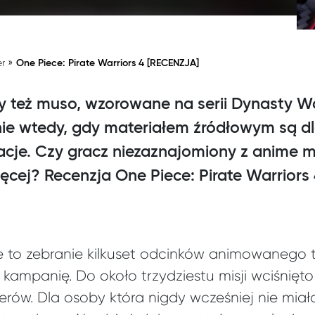
»
er
One Piece: Pirate Warriors 4 [RECENZJA]
 też muso, wzorowane na serii Dynasty War
ie wtedy, gdy materiałem źródłowym są dl
cje. Czy gracz niezaznajomiony z anime 
ięcej? Recenzja One Piece: Pirate Warriors 
e to zebranie kilkuset odcinków animowanego
kampanię. Do około trzydziestu misji wciśnięt
erów. Dla osoby która nigdy wcześniej nie miał