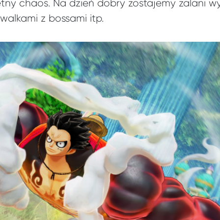
tny chaos. Na dzień dobry zostajemy zalani w
walkami z bossami itp.