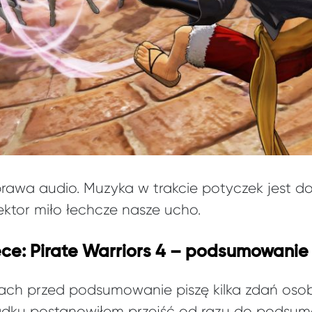
prawa audio. Muzyka w trakcie potyczek jest d
lektor miło łechcze nasze ucho.
ce: Pirate Warriors 4 – podsumowanie
ach przed podsumowanie piszę kilka zdań osob
adku postanowiłem przejść od razu do podsum