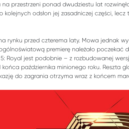
a na przestrzeni ponad dwudziestu lat rozwinęła
o kolejnych odsłon jej zasadniczej części, lecz 
 na rynku przed czterema laty. Mowa jednak w
ogólnoświatową premierę należało poczekać do
: Royal jest podobnie – z rozbudowanej wersj
 końca października minionego roku. Reszta g
 okazję do zagrania otrzyma wraz z końcem mar