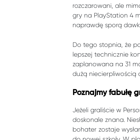
rozczarowani, ale mi
gry na PlayStation 4 m
naprawdę sporą dawkę 
Do tego stopnia, że p
lepszej technicznie ko
zaplanowana na 31 mar
dużą niecierpliwością 
Poznajmy fabułę g
Jeżeli graliście w Pe
doskonale znana. Nies
bohater zostaje wysłan
do nowej szkoły. W pl