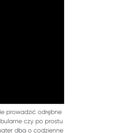
zie prowadzić odrębne
abularne czy po prostu
hater dba o codzienne