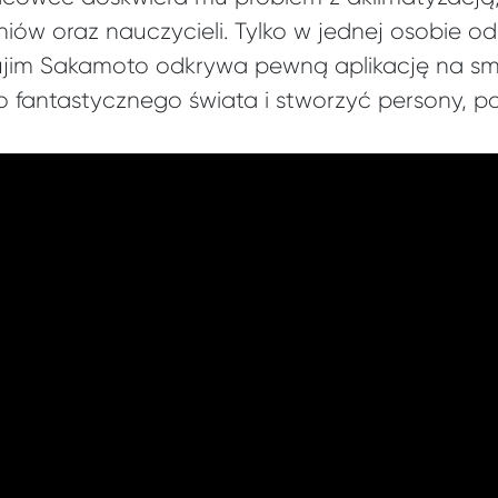
niów oraz nauczycieli. Tylko w jednej osobie 
ujim Sakamoto odkrywa pewną aplikację na smar
o fantastycznego świata i stworzyć persony, p