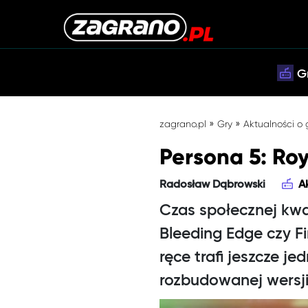
G
»
»
zagrano.pl
Gry
Aktualności o
Persona 5: Roy
Radosław Dąbrowski
A
Czas społecznej kwar
Bleeding Edge czy F
ręce trafi jeszcze j
rozbudowanej wersji 