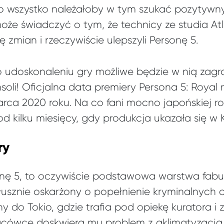
mo wszystko należałoby w tym szukać pozytywn
oże świadczyć o tym, że technicy ze studia Atl
zmian i rzeczywiście ulepszyli Personę 5.
o udoskonaleniu gry możliwe będzie w nią zagr
nsoli! Oficjalna data premiery Persona 5: Royal
ca 2020 roku. Na co fani mocno japońskiej roz
od kilku miesięcy, gdy produkcja ukazała się w 
ry
rsonę 5, to oczywiście podstawowa warstwa fa
łusznie oskarżony o popełnienie kryminalnych 
y do Tokio, gdzie trafia pod opiekę kuratora 
acówce doskwiera mu problem z aklimatyzacją