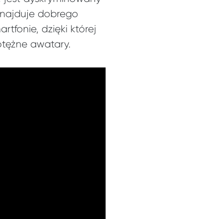
odnajduje dobrego
tfonie, dzięki której
otężne awatary.