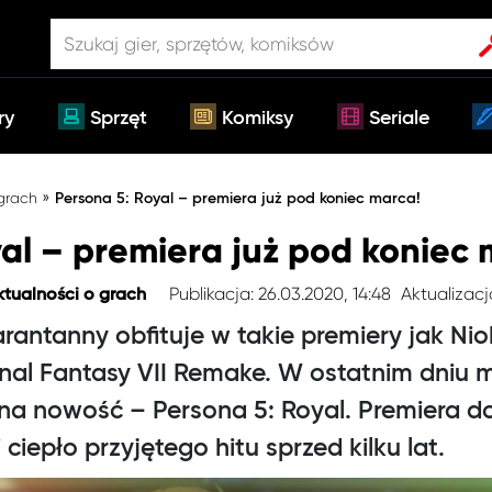
ry
Sprzęt
Komiksy
Seriale
»
 grach
Persona 5: Royal – premiera już pod koniec marca!
al – premiera już pod koniec 
Publikacja: 26.03.2020, 14:48
Aktualizacja
ktualności o grach
antanny obfituje w takie premiery jak Nio
inal Fantasy VII Remake. W ostatnim dniu 
edna nowość – Persona 5: Royal. Premiera d
ciepło przyjętego hitu sprzed kilku lat.