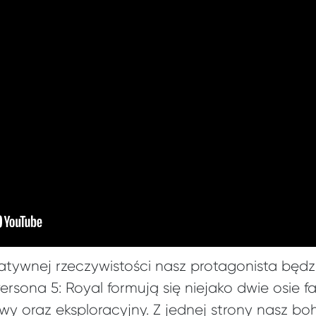
rnatywnej rzeczywistości nasz protagonista będ
rsona 5: Royal formują się niejako dwie osie f
 oraz eksploracyjny. Z jednej strony nasz bo