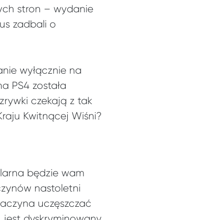
ych stron – wydanie
us zadbali o
anie wyłącznie na
 na PS4 została
rywki czekają z tak
Kraju Kwitnącej Wiśni?
bularna będzie wam
czynów nastoletni
i zaczyna uczęszczać
, jest dyskryminowany