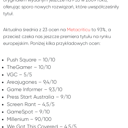
oferując sporo nowych rozwiązań, które uwspółcześniły
tytuł.
Aktualna średnia z 23 ocen na
Metacriticu
to 93%, a
przecież czeka nas jeszcze premiera tytułu na rynku
europejskim. Poniżej kilka przykładowych ocen:
Push Square – 10/10
TheGamer – 10/10
VGC – 5/5
Areajugones – 9,4/10
Game Informer – 9,3/10
Press Start Australia – 9/10
Screen Rant – 4,5/5
GameSpot – 9/10
Millenium – 90/100
We Got This Covered – 4,5/5