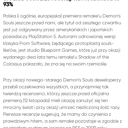
93%
Polska (i ogólnie, europejska) premiera remake’u Demon’s
Souls jeszcze przed nami, ale tytuł od zeszłego czwartku
jest już odgrywany przez amerykańskich i japońskich
posiadaczy PlayStation 5. Autorami odnowionej wersji
klasyka From Software, będącego protoplastą souls-
like’ów, jest studio Bluepoint Games, które już przy okazji
wydanego dwa lata temu remake’u Shadow of the
Colossus pokazało, że zna się na swoim rzemiośle.
Przy okazji nowego-starego Demon’s Souls deweloperzy
przebili oczekiwania wszystkich, a przynajmniej tak
twierdzą recenzenci, którzy jeszcze przed oficjalna
premierą (12 listopada) mieli okazję zanużyć się ten
mroczny świat i przy okazji umrzeć niezliczoną ilość razy.
Pierwsze recenzje sugerują, że mamy do czynienia z
prawdziwym hitem, a sam remake pozostaje w zgodzie z
oryginałem wydanym jeszcze na PS3 w 2009 roku,