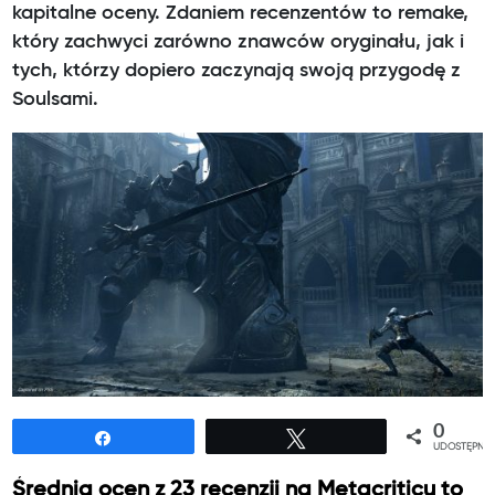
kapitalne oceny. Zdaniem recenzentów to remake,
który zachwyci zarówno znawców oryginału, jak i
tych, którzy dopiero zaczynają swoją przygodę z
Soulsami.
0
Udostępnij
Tweetuj
UDOSTĘPNIE
Średnia ocen z 23 recenzji na Metacriticu to