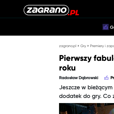
G
»
»
zagrano.pl
Gry
Premiery i zap
Pierwszy fabu
roku
Radosław Dąbrowski
P
Jeszcze w bieżącym 
dodatek do gry. Co z