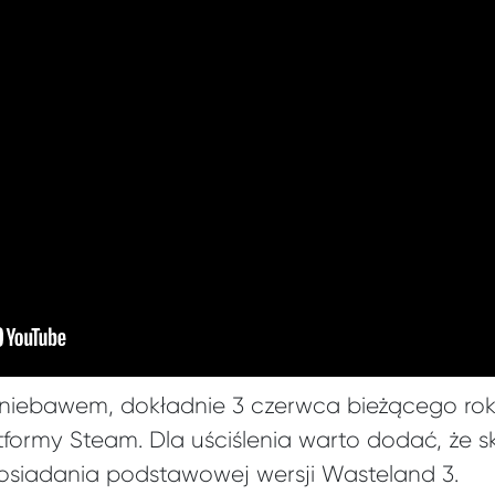
 niebawem, dokładnie 3 czerwca bieżącego rok
formy Steam. Dla uściślenia warto dodać, że sk
siadania podstawowej wersji Wasteland 3.