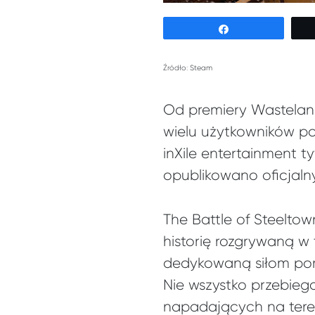
Udostępnij
Źródło: Steam
Od premiery Wasteland
wielu użytkowników po
inXile entertainment 
opublikowano oficjaln
The Battle of Steeltow
historię rozgrywaną w
dedykowaną siłom porz
Nie wszystko przebieg
napadających na tere