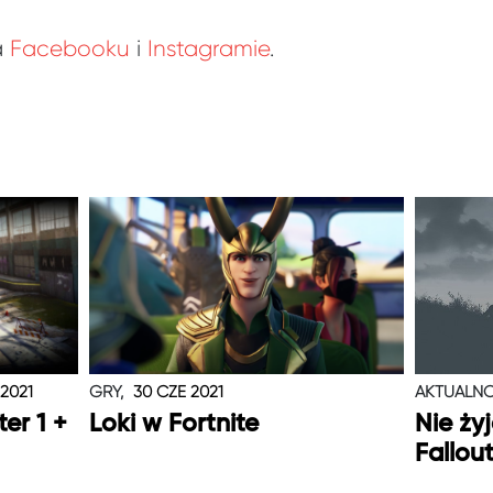
a
Facebooku
i
Instagramie
.
 2021
GRY,
30 CZE 2021
AKTUALNO
er 1 +
Loki w Fortnite
Nie ży
Fallou