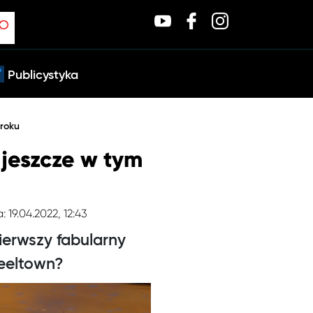
Publicystyka
 roku
jeszcze w tym
: 19.04.2022, 12:43
erwszy fabularny
teeltown?