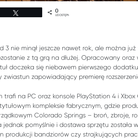
0
Tweetuj
UDOSTĘPNIEŃ
 3 nie minął jeszcze nawet rok, ale można ju
zostanie z tą grą na dłużej. Opracowany oraz
tytuł doczeka się niebawem pierwszego dodatk
y zwiastun zapowiadający premierę rozszerzeni
n trafi na PC oraz konsole PlayStation 4 i Xbo
 tytułowym kompleksie fabrycznym, gdzie produ
ądkowym Colorado Springs – broń, zbroje, rob
a jednak pomyślnie i dostawa sprzętu została 
n produkcji bandziorów czy strajkujących pra