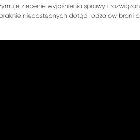
ymuje zlecenie wyjaśnienia sprawy i rozwiązan
braknie niedostępnych dotąd rodzajów broni or