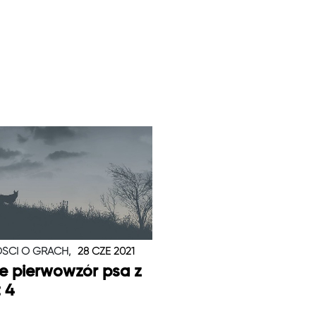
ŚCI O GRACH,
28 CZE 2021
je pierwowzór psa z
t 4