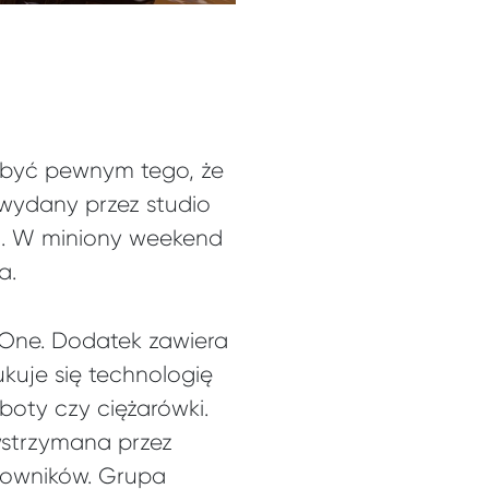
ż być pewnym tego, że
 wydany przez studio
u. W miniony weekend
a.
x One. Dodatek zawiera
kuje się technologię
oty czy ciężarówki.
wstrzymana przez
cowników. Grupa