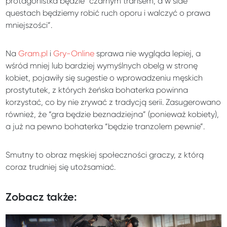
protagonistka będzie “czarnym transem, a w side
questach będziemy robić ruch oporu i walczyć o prawa
mniejszości”.
Na
Gram.pl
i
Gry-Online
sprawa nie wygląda lepiej, a
wśród mniej lub bardziej wymyślnych obelg w stronę
kobiet, pojawiły się sugestie o wprowadzeniu męskich
prostytutek, z których żeńska bohaterka powinna
korzystać, co by nie zrywać z tradycją serii. Zasugerowano
również, że “gra będzie beznadziejna” (ponieważ kobiety),
a już na pewno bohaterka “będzie tranzolem pewnie”.
Smutny to obraz męskiej społeczności graczy, z którą
coraz trudniej się utożsamiać.
Zobacz także: