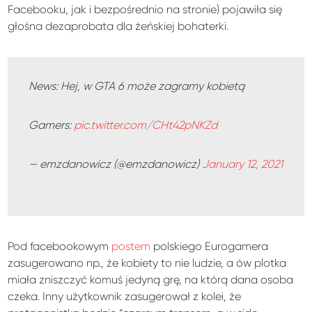
Facebooku, jak i bezpośrednio na stronie) pojawiła się
głośna dezaprobata dla żeńskiej bohaterki.
News: Hej, w GTA 6 może zagramy kobietą
Gamers:
pic.twitter.com/CHt42pNKZd
— emzdanowicz (@emzdanowicz)
January 12, 2021
Pod facebookowym
postem
polskiego Eurogamera
zasugerowano np., że kobiety to nie ludzie, a ów plotka
miała zniszczyć komuś jedyną grę, na którą dana osoba
czeka. Inny użytkownik zasugerował z kolei, że