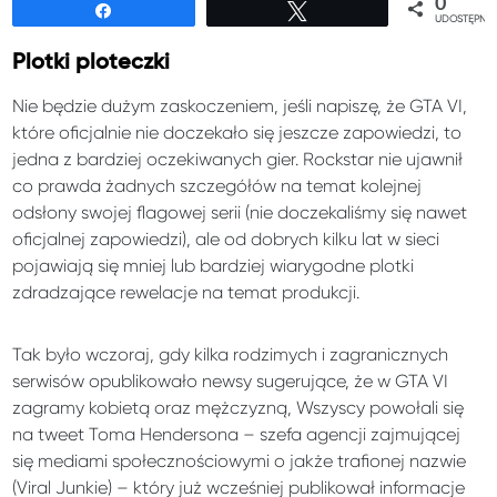
0
Udostępnij
Tweetuj
UDOSTĘPNIE
Plotki ploteczki
Nie będzie dużym zaskoczeniem, jeśli napiszę, że GTA VI,
które oficjalnie nie doczekało się jeszcze zapowiedzi, to
jedna z bardziej oczekiwanych gier. Rockstar nie ujawnił
co prawda żadnych szczegółów na temat kolejnej
odsłony swojej flagowej serii (nie doczekaliśmy się nawet
oficjalnej zapowiedzi), ale od dobrych kilku lat w sieci
pojawiają się mniej lub bardziej wiarygodne plotki
zdradzające rewelacje na temat produkcji.
Tak było wczoraj, gdy kilka rodzimych i zagranicznych
serwisów opublikowało newsy sugerujące, że w GTA VI
zagramy kobietą oraz mężczyzną, Wszyscy powołali się
na tweet Toma Hendersona – szefa agencji zajmującej
się mediami społecznościowymi o jakże trafionej nazwie
(Viral Junkie) – który już wcześniej publikował informacje