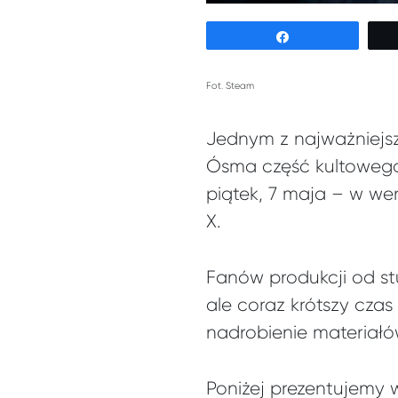
Udostępnij
Fot. Steam
Jednym z najważniejszy
Ósma część kultowego c
piątek, 7 maja – w wer
X.
Fanów produkcji od st
ale coraz krótszy cza
nadrobienie materiałó
Poniżej prezentujemy ws