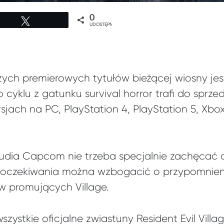
0
Tweetuj
UDOSTĘPNIEŃ
ch premierowych tytułów bieżącej wiosny jest R
yklu z gatunku survival horror trafi do sprzed
sjach na PC, PlayStation 4, PlayStation 5, Xbo
udia Capcom nie trzeba specjalnie zachęcać d
s oczekiwania można wzbogacić o przypomnieni
w promujących Village.
zystkie oficjalne zwiastuny Resident Evil Villag