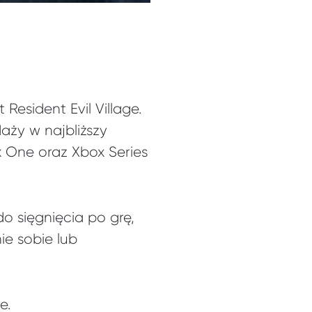
esident Evil Village.
aży w najbliższy
x One oraz Xbox Series
o sięgnięcia po grę,
e sobie lub
e.