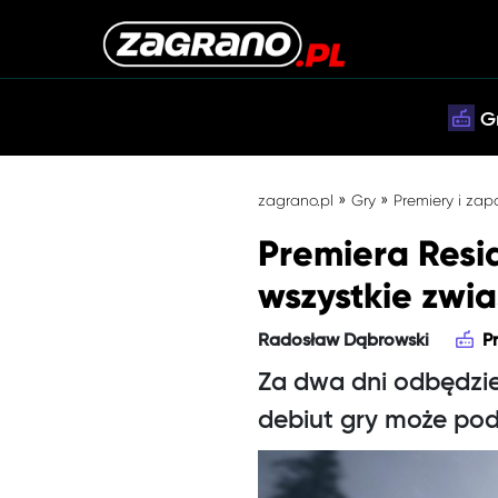
G
»
»
zagrano.pl
Gry
Premiery i zap
Premiera Resid
wszystkie zwia
Radosław Dąbrowski
P
Za dwa dni odbędzie 
debiut gry może pod