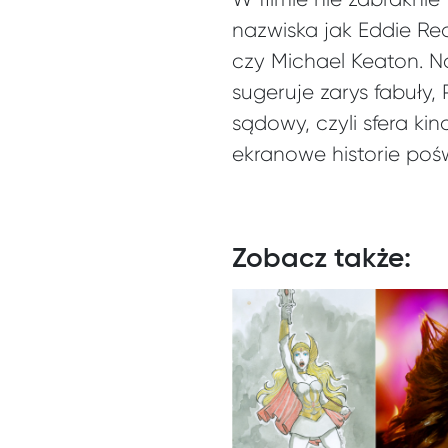
nazwiska jak Eddie R
czy Michael Keaton. Na
sugeruje zarys fabuł
sądowy, czyli sfera kin
ekranowe historie poś
Zobacz także: