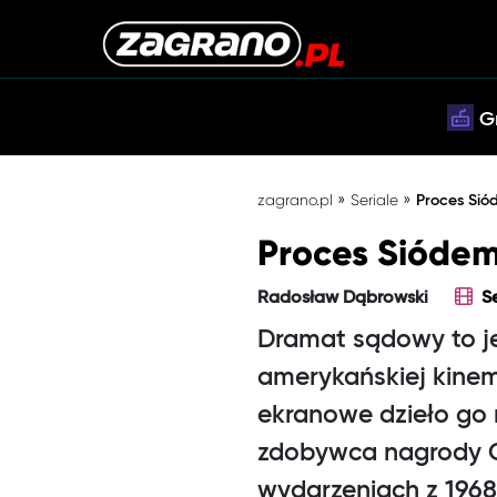
G
»
»
zagrano.pl
Seriale
Proces Sió
Proces Siódemk
Radosław Dąbrowski
S
Dramat sądowy to je
amerykańskiej kinema
ekranowe dzieło go 
zdobywca nagrody O
wydarzeniach z 1968