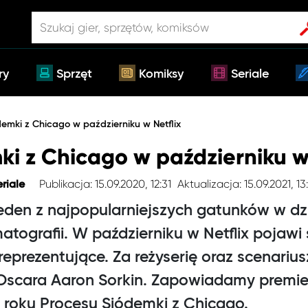
ry
Sprzęt
Komiksy
Seriale
demki z Chicago w październiku w Netflix
i z Chicago w październiku w 
Publikacja: 15.09.2020, 12:31
Aktualizacja: 15.09.2021, 13
eriale
den z najpopularniejszych gatunków w dz
tografii. W październiku w Netflix pojawi 
reprezentujące. Za reżyserię oraz scenariu
scara Aaron Sorkin. Zapowiadamy premie
 roku Procesu Siódemki z Chicago.