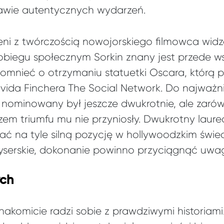
tawie autentycznych wydarzeń.
ni z twórczością nowojorskiego filmowca wid
obiegu społecznym Sorkin znany jest przede ws
omnieć o otrzymaniu statuetki Oscara, którą 
vida Finchera The Social Network. Do najważni
 nominowany był jeszcze dwukrotnie, ale zarów
zem triumfu mu nie przyniosły. Dwukrotny laur
ć na tyle silną pozycję w hollywoodzkim świec
yserskie, dokonanie powinno przyciągnąć uwag
ych
znakomicie radzi sobie z prawdziwymi historia