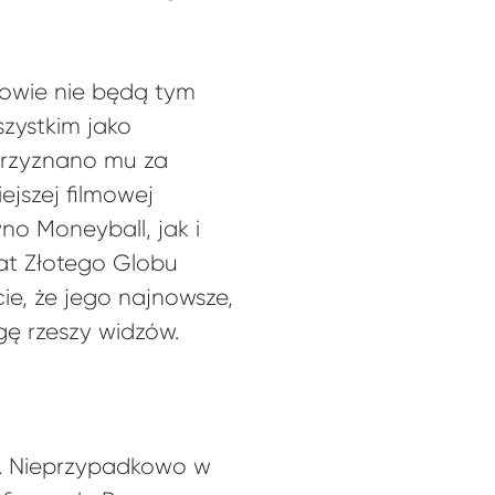
zowie nie będą tym
zystkim jako
przyznano mu za
ejszej filmowej
no Moneyball, jak i
eat Złotego Globu
ie, że jego najnowsze,
ę rzeszy widzów.
mi. Nieprzypadkowo w