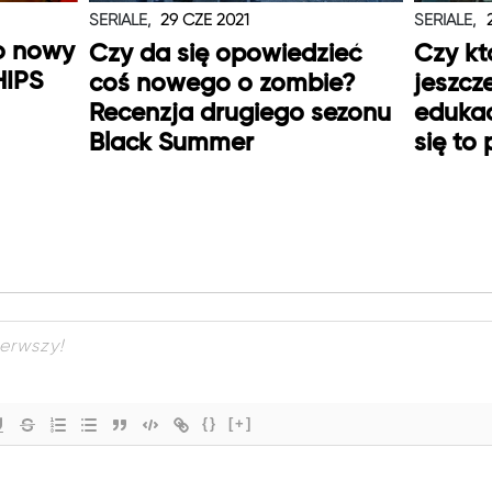
SERIALE,
29 CZE 2021
SERIALE,
o nowy
Czy da się opowiedzieć
Czy kt
HIPS
coś nowego o zombie?
jeszcz
Recenzja drugiego sezonu
edukac
Black Summer
się to
{}
[+]