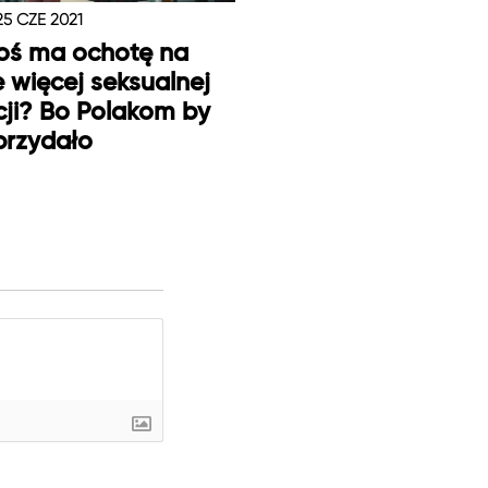
25 CZE 2021
oś ma ochotę na
e więcej seksualnej
ji? Bo Polakom by
 przydało