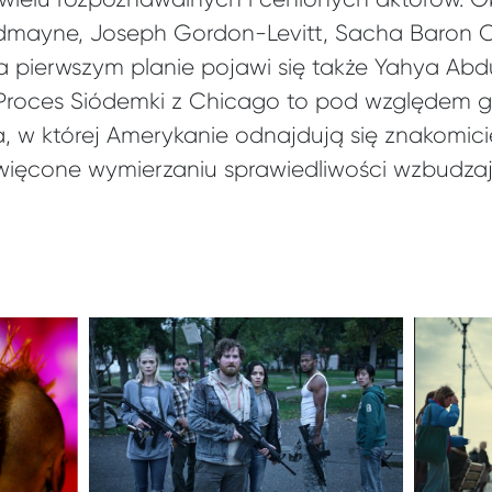
edmayne, Joseph Gordon-Levitt, Sacha Baron C
 pierwszym planie pojawi się także Yahya Abdu
y, Proces Siódemki z Chicago to pod względe
a, w której Amerykanie odnajdują się znakomicie
więcone wymierzaniu sprawiedliwości wzbudza