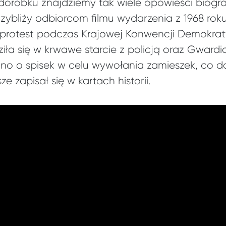
orobku znajdziemy tak wiele opowieści biogra
zybliży odbiorcom filmu wydarzenia z 1968 ro
protest podczas Krajowej Konwencji Demokrat
iła się w krwawe starcie z policją oraz Gward
no o spisek w celu wywołania zamieszek, co 
e zapisał się w kartach historii.