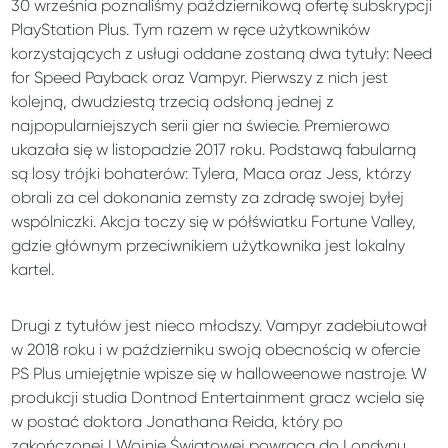
30 września poznaliśmy październikową ofertę subskrypcji
PlayStation Plus. Tym razem w ręce użytkowników
korzystających z usługi oddane zostaną dwa tytuły: Need
for Speed Payback oraz Vampyr. Pierwszy z nich jest
kolejną, dwudziestą trzecią odsłoną jednej z
najpopularniejszych serii gier na świecie. Premierowo
ukazała się w listopadzie 2017 roku. Podstawą fabularną
są losy trójki bohaterów: Tylera, Maca oraz Jess, którzy
obrali za cel dokonania zemsty za zdradę swojej byłej
wspólniczki. Akcja toczy się w półświatku Fortune Valley,
gdzie głównym przeciwnikiem użytkownika jest lokalny
kartel.
Drugi z tytułów jest nieco młodszy. Vampyr zadebiutował
w 2018 roku i w październiku swoją obecnością w ofercie
PS Plus umiejętnie wpisze się w halloweenowe nastroje. W
produkcji studia Dontnod Entertainment gracz wciela się
w postać doktora Jonathana Reida, który po
zakończonej I Wojnie Światowej powraca do Londynu,