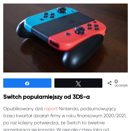
0
Udostępnij
Tweetuj
UDOSTĘPNIE
Switch popularniejszy od 3DS-a
Opublikowany dziś
raport
Nintendo, podsumowujący
trzeci kwartał działań firmy w roku finansowym 2020/2021,
po raz kolejny potwierdza, że Switch to świetnie
sprzedająca się konsola. W niecałe cztery lata od