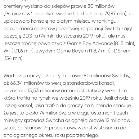
premiery wysłano do sklepów prawie 80 milionów
„Pstryczków” na całym świecie (dokładnie to 79,87 mln), co
uplasowało konsolę na piątym miejscu w rankingu
popularności sprzętów japońskiej korporacji. Switch zajął
pozycję 3DS-a (74 mln do stycznia 2019 roku), ale musi
jeszcze trochę powalczyć z Game Boy Advance (81,5 mln),
Wii (101,6 mln), zwykłym Game Boyem (118,7 mln) i DS-em
(154 mln).
Warto zaznaczyć, że z tych prawie 80 milionów Switchy,
aż 66,34 milionów to wersja standardowa konsoli,
pozostałe 13,53 milionów natomiast dotyczy wersji Lite,
która trafiła na rynek we wrześniu 2019 roku. Jeśli chodzi o
liczbę konsol, jaka trafiła do graczy, to Nintendo szacuje,
że jest to około 74 milionów, a w ciągu ostatnich trzech
miesięcy sprzedaż Switcha osiągnęła prawie 12 milionów
sztuk, co stanowi 7-procentowy wzrost w stosunku do
analogicznego okresu roku poprzedniego.