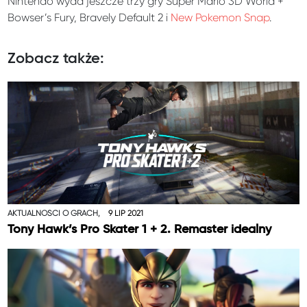
Nintendo wyda jeszcze trzy gry Super Mario 3D World +
Bowser’s Fury, Bravely Default 2 i
New Pokemon Snap
.
Zobacz także:
AKTUALNOŚCI O GRACH,
9 LIP 2021
Tony Hawk’s Pro Skater 1 + 2. Remaster idealny