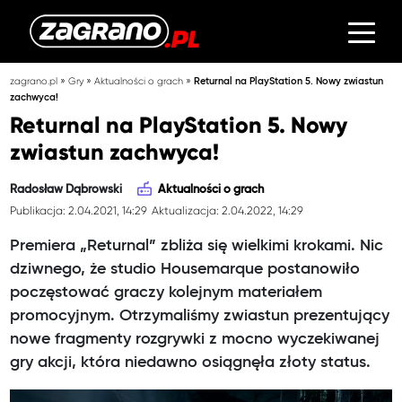
»
»
»
zagrano.pl
Gry
Aktualności o grach
Returnal na PlayStation 5. Nowy zwiastun
zachwyca!
Returnal na PlayStation 5. Nowy
zwiastun zachwyca!
Radosław Dąbrowski
Aktualności o grach
Publikacja: 2.04.2021, 14:29
Aktualizacja: 2.04.2022, 14:29
Premiera „Returnal” zbliża się wielkimi krokami. Nic
dziwnego, że studio Housemarque postanowiło
poczęstować graczy kolejnym materiałem
promocyjnym. Otrzymaliśmy zwiastun prezentujący
nowe fragmenty rozgrywki z mocno wyczekiwanej
gry akcji, która niedawno osiągnęła złoty status.