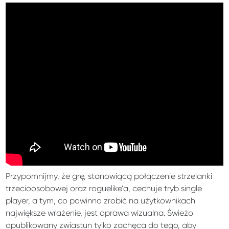
Przypomnijmy, że grę, stanowiącą połączenie strzelanki
trzecioosobowej oraz roguelike’a, cechuje tryb single
player, a tym, co powinno zrobić na użytkownikach
największe wrażenie, jest oprawa wizualna. Świeżo
opublikowany zwiastun tylko zachęca do tego, aby