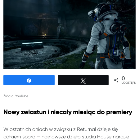
0
Udostępnij
Tweetuj
UDOSTĘPNIE
Źródło: YouTube
Nowy zwiastun i niecały miesiąc do premiery
W ostatnich dniach w związku z Returnal dzieje się
całkiem sporo — najnowsze dzieło studia Housemarque