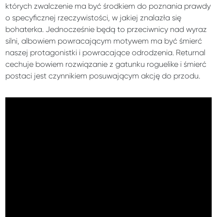
których zwalczenie ma być środkiem do poznania prawdy
o specyficznej rzeczywistości, w jakiej znalazła się
bohaterka. Jednocześnie będą to przeciwnicy nad wyraz
silni, albowiem powracającym motywem ma być śmierć
naszej protagonistki i powracające odrodzenia. Returnal
cechuje bowiem rozwiązanie z gatunku roguelike i śmierć
postaci jest czynnikiem posuwającym akcję do przodu.