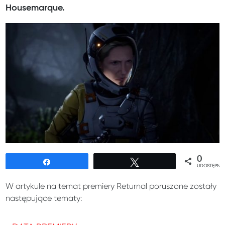
Housemarque.
0
Udostępnij
Tweetuj
UDOSTĘPNIE
W artykule na temat premiery Returnal poruszone zostały
następujące tematy: